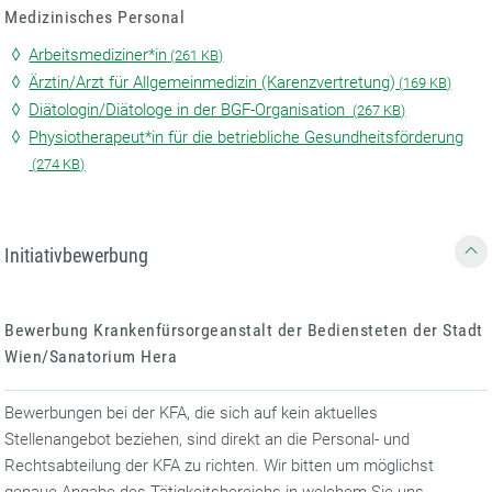
Medizinisches Personal
Arbeitsmediziner*in
(
261 KB)
Ärztin/Arzt für Allgemeinmedizin (Karenzvertretung)
(
169 KB)
Diätologin/Diätologe in der BGF-Organisation
(
267 KB)
Physiotherapeut*in für die betriebliche Gesundheitsförderung
(
274 KB)
Initiativbewerbung
Bewerbung Krankenfürsorgeanstalt der Bediensteten der Stadt
Wien/Sanatorium Hera
Bewerbungen bei der KFA, die sich auf kein aktuelles
Stellenangebot beziehen, sind direkt an die Personal- und
Rechtsabteilung der KFA zu richten. Wir bitten um möglichst
genaue Angabe des Tätigkeitsbereichs in welchem Sie uns