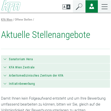
Zum
Zur
Zur
Seiteninhalt
Navigation
Mobilen
springen
springen
Navigation
springen
KFA Wien
Offene Stellen
Aktuelle Stellenangebote
Sanatorium Hera
KFA Wien Zentrale
Arbeitsmedizinisches Zentrum der KFA
Initiativbewerbung
Damit Ihnen kein Folgeaufwand entsteht und um Ihre Bewerbung
umfassend bearbeiten zu können, bitten wir Sie, gleich auf die
Vollständigkeit der Bewerbungsunterlagen zu achten.