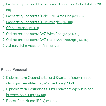
Fachärztin/Facharzt für Frauenheilkunde und Geburtshilfe
(
252
KB)
Fachärztin/Facharzt für die HNO Abteilung
(
663 KB)
Fachärztin/Facharzt für Neurologie
(
255 KB)
OP Assistenz
(
190 KB)
Ordinationsassistenz GVZ Wien Energie
(
256 KB)
Ordinationsassistenz GVZ (Karenzvertretung)
(
256 KB)
Zahnärztliche Assistent*in
(
181 KB)
Pflege-Personal
Diplomierte/n Gesundheits- und Krankenpfleger/in in der
chirurgischen Abteilung/Wochenklinik
(
258 KB)
Diplomierte/n Gesundheits- und Krankenpfleger/in in der
internen Abteilung
(
254 KB)
Breast-Care-Nurse (BCN)
(
253 KB)