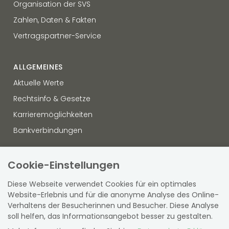
Organisation der SVS
Zahlen, Daten & Fakten
Vertragspartner-Service
ALLGEMEINES
Aktuelle Werte
Rechtsinfo & Gesetze
Karrieremöglichkeiten
Bankverbindungen
OFFENLEGUNG
Cookie-Einstellungen
Datenschutz
Diese Webseite verwendet Cookies für ein optimales
Hinweisgebersystem
Website-Erlebnis und für die anonyme Analyse des Online-
Verhaltens der Besucherinnen und Besucher. Diese Analyse
Sitemap
soll helfen, das Informationsangebot besser zu gestalten.
Barrierefreiheit