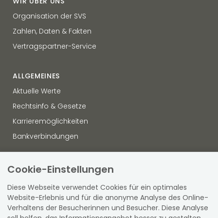
WIR ÜBER UNS
Organisation der SVS
Zahlen, Daten & Fakten
Vertragspartner-Service
ALLGEMEINES
Aktuelle Werte
Rechtsinfo & Gesetze
Karrieremöglichkeiten
Bankverbindungen
OFFENLEGUNG
Cookie-Einstellungen
Datenschutz
Diese Webseite verwendet Cookies für ein optimales
Hinweisgebersystem
Website-Erlebnis und für die anonyme Analyse des Online-
Verhaltens der Besucherinnen und Besucher. Diese Analyse
Sitemap
soll helfen, das Informationsangebot besser zu gestalten.