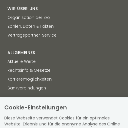
WIR ÜBER UNS
Organisation der SVS
Zahlen, Daten & Fakten
Vertragspartner-Service
ALLGEMEINES
Aktuelle Werte
Rechtsinfo & Gesetze
Karrieremöglichkeiten
Bankverbindungen
OFFENLEGUNG
Cookie-Einstellungen
Datenschutz
Diese Webseite verwendet Cookies für ein optimales
Hinweisgebersystem
Website-Erlebnis und für die anonyme Analyse des Online-