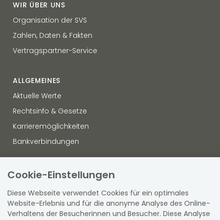
WIR ÜBER UNS
Organisation der SVS
Zahlen, Daten & Fakten
Vertragspartner-Service
ALLGEMEINES
Aktuelle Werte
Rechtsinfo & Gesetze
Karrieremöglichkeiten
Bankverbindungen
OFFENLEGUNG
Cookie-Einstellungen
Datenschutz
Diese Webseite verwendet Cookies für ein optimales
Hinweisgebersystem
Website-Erlebnis und für die anonyme Analyse des Online-
Verhaltens der Besucherinnen und Besucher. Diese Analyse
Sitemap