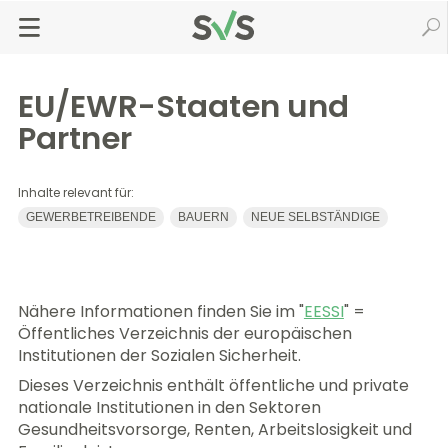
Zum
Zur
Seiteninhalt
Navigation
Startseite
Pension
Pension im Ausland
springen
springen
EU/EWR-Staaten und Partner
EU/EWR-Staaten und
Partner
Inhalte relevant für:
GEWERBETREIBENDE
BAUERN
NEUE SELBSTÄNDIGE
Nähere Informationen finden Sie im "
EESSI
" =
Öffentliches Verzeichnis der europäischen
Institutionen der Sozialen Sicherheit.
Dieses Verzeichnis enthält öffentliche und private
nationale Institutionen in den Sektoren
Gesundheitsvorsorge, Renten, Arbeitslosigkeit und