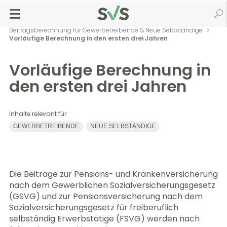
Zum
Zur
Seiteninhalt
Navigation
Startseite
Versicherung & Beiträge
springen
springen
Beitragsberechnung & Zahlung
Beitragsberechnung für Gewerbetreibende & Neue Selbständige
Vorläufige Berechnung in den ersten drei Jahren
Vorläufige Berechnung in
den ersten drei Jahren
Inhalte relevant für:
GEWERBETREIBENDE
NEUE SELBSTÄNDIGE
Die Beiträge zur Pensions- und Krankenversicherung
nach dem Gewerblichen Sozialversicherungsgesetz
(GSVG) und zur Pensionsversicherung nach dem
Sozialversicherungsgesetz für freiberuflich
selbständig Erwerbstätige (FSVG) werden nach