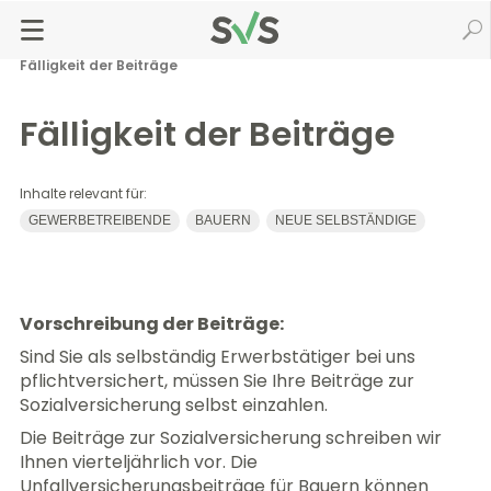
Zum
Zur
Seiteninhalt
Navigation
Startseite
Versicherung & Beiträge
springen
springen
Beitragsberechnung & Zahlung
Beitragszahlung
Fälligkeit der Beiträge
Fälligkeit der Beiträge
Inhalte relevant für:
GEWERBETREIBENDE
BAUERN
NEUE SELBSTÄNDIGE
Vorschreibung der Beiträge:
Sind Sie als selbständig Erwerbstätiger bei uns
pflichtversichert, müssen Sie Ihre Beiträge zur
Sozialversicherung selbst einzahlen.
Die Beiträge zur Sozialversicherung schreiben wir
Ihnen vierteljährlich vor. Die
Unfallversicherungsbeiträge für Bauern können