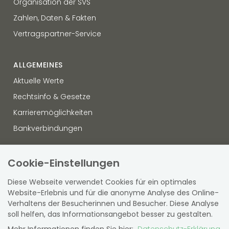
Organisation der SVS
Zahlen, Daten & Fakten
Vertragspartner-Service
ALLGEMEINES
Aktuelle Werte
Rechtsinfo & Gesetze
Karrieremöglichkeiten
Bankverbindungen
OFFENLEGUNG
Cookie-Einstellungen
Datenschutz
Diese Webseite verwendet Cookies für ein optimales
Hinweisgebersystem
Website-Erlebnis und für die anonyme Analyse des Online-
Verhaltens der Besucherinnen und Besucher. Diese Analyse
Sitemap
soll helfen, das Informationsangebot besser zu gestalten.
Barrierefreiheit
Mehr Informationen finden Sie hier:
Datenschutz-Erklärung