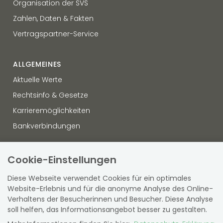
Organisation der SVS
Zahlen, Daten & Fakten
Vertragspartner-Service
ALLGEMEINES
Aktuelle Werte
Rechtsinfo & Gesetze
Karrieremöglichkeiten
Bankverbindungen
OFFENLEGUNG
Cookie-Einstellungen
Datenschutz
Diese Webseite verwendet Cookies für ein optimales
Hinweisgebersystem
Website-Erlebnis und für die anonyme Analyse des Online-
Verhaltens der Besucherinnen und Besucher. Diese Analyse
Sitemap
soll helfen, das Informationsangebot besser zu gestalten.
Barrierefreiheit