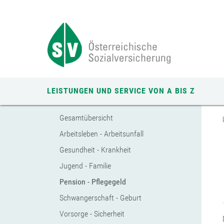
Zum
Zur
Zur
Seiteninhalt
Navigation
Mobilen
springen
springen
Navigation
springen
LEISTUNGEN UND SERVICE VON A BIS Z
Gesamtübersicht
Arbeitsleben - Arbeitsunfall
Gesundheit - Krankheit
Jugend - Familie
Pension - Pflegegeld
Schwangerschaft - Geburt
Vorsorge - Sicherheit