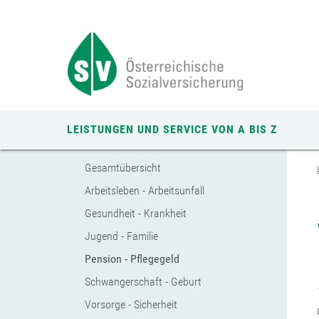
Zum
Zur
Zur
Seiteninhalt
Navigation
Mobilen
springen
springen
Navigation
springen
LEISTUNGEN UND SERVICE VON A BIS Z
Gesamtübersicht
Arbeitsleben - Arbeitsunfall
Gesundheit - Krankheit
Jugend - Familie
Pension - Pflegegeld
Schwangerschaft - Geburt
Vorsorge - Sicherheit