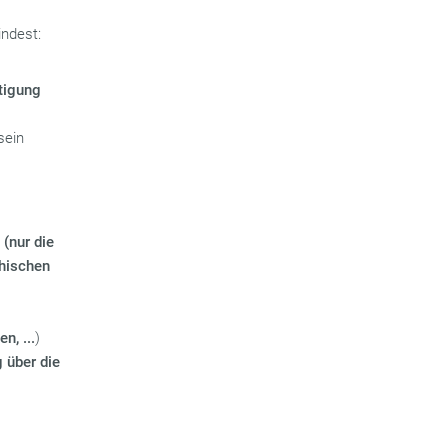
indest:
tigung
sein
(nur die
chischen
n, ...
)
 über die