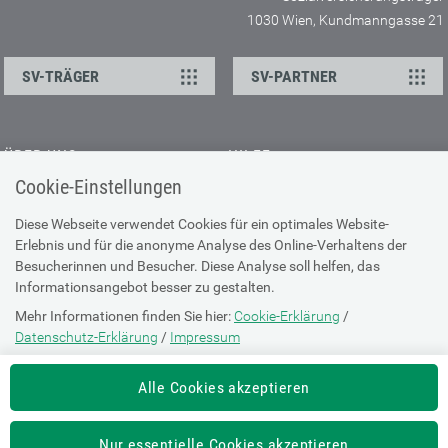
1030 Wien, Kundmanngasse 21
SV-TRÄGER
SV-PARTNER
ÜBER UNS
HILFE
Cookie-Einstellungen
Kontakt
Barrierefreiheitserklärung
Offene Stellen
Browser-Info & Sicherheit
Diese Webseite verwendet Cookies für ein optimales Website-
Erlebnis und für die anonyme Analyse des Online-Verhaltens der
Presse
Hilfe zur Suche
Besucherinnen und Besucher. Diese Analyse soll helfen, das
Technische Unterstützung
Informationsangebot besser zu gestalten.
Mehr Informationen finden Sie hier:
Cookie-Erklärung
/
DATENSCHUTZ
Datenschutz-Erklärung
/
Impressum
Cookie-Erklärung
Die Einstellung können Sie jederzeit auf der Seite "
Cookie-Erklärung
"
Alle Cookies akzeptieren
ändern.
Datenschutz-Erklärung
Impressum
Nur essentielle Cookies akzeptieren