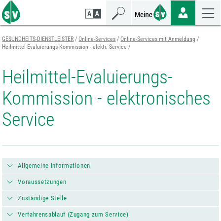
Zum
Zur
Zur
Seiteninhalt
Navigation
Mobilen
springen
springen
Navigation
springen
GESUNDHEITS-DIENSTLEISTER
Online-Services
Online-Services mit Anmeldung
Heilmittel-Evaluierungs-Kommission - elektr. Service
Heilmittel-Evaluierungs-
Kommission - elektronisches
Service
Allgemeine Informationen
Voraussetzungen
Zuständige Stelle
Verfahrensablauf (Zugang zum Service)