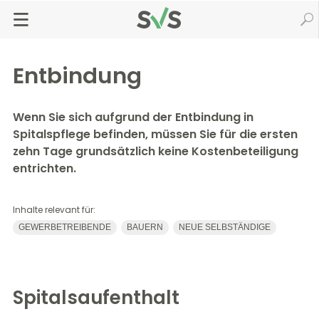
Zum
Zur
Seiteninhalt
Navigation
Startseite
Kinder & Familie
Schwangerschaft & Geburt
springen
springen
Medizinische Leistungen
Entbindung
Entbindung
Wenn Sie sich aufgrund der Entbindung in
Spitalspflege befinden, müssen Sie für die ersten
zehn Tage grundsätzlich keine Kostenbeteiligung
entrichten.
Inhalte relevant für:
GEWERBETREIBENDE
BAUERN
NEUE SELBSTÄNDIGE
Spitalsaufenthalt