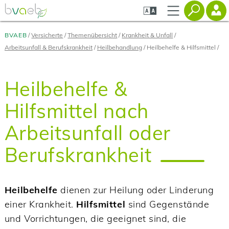
Zum
Zur
Zur
Seiteninhalt
Navigation
Mobilen
springen
springen
Navigation
springen
BVAEB
Versicherte
Themenübersicht
Krankheit & Unfall
Arbeitsunfall & Berufskrankheit
Heilbehandlung
Heilbehelfe & Hilfsmittel
Heilbehelfe &
Hilfsmittel nach
Arbeitsunfall oder
Berufskrankheit
Heilbehelfe
dienen zur Heilung oder Linderung
einer Krankheit.
Hilfsmittel
sind Gegenstände
und Vorrichtungen, die geeignet sind, die