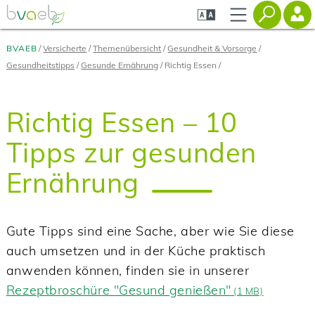
Zum
Zur
Zur
Seiteninhalt
Navigation
Mobilen
springen
springen
Navigation
springen
BVAEB
Versicherte
Themenübersicht
Gesundheit & Vorsorge
Gesundheitstipps
Gesunde Ernährung
Richtig Essen
Richtig Essen – 10
Tipps zur gesunden
Ernährung
Gute Tipps sind eine Sache, aber wie Sie diese
auch umsetzen und in der Küche praktisch
anwenden können, finden sie in unserer
Rezeptbroschüre "Gesund genießen"
(
1 MB)