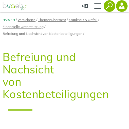
Zum
Zur
Zur
Seiteninhalt
Navigation
Mobilen
springen
springen
Navigation
springen
BVAEB
Versicherte
Themenübersicht
Krankheit & Unfall
Finanzielle Unterstützung
Befreiung und Nachsicht von Kostenbeteiligungen
Befreiung und
Nachsicht
von
Kostenbeteiligungen