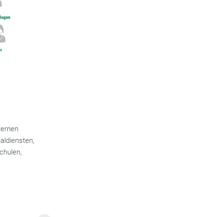
ternen
aldiensten,
chulen,