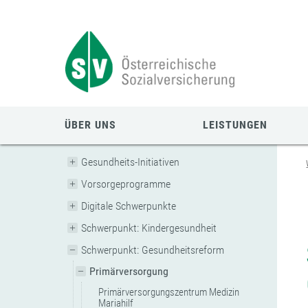
Zum
Zur
Zur
Seiteninhalt
Navigation
Mobilen
springen
springen
Navigation
springen
ÜBER UNS
LEISTUNGEN
Gesundheits-Initiativen
Vorsorgeprogramme
Digitale Schwerpunkte
Schwerpunkt: Kindergesundheit
Schwerpunkt: Gesundheitsreform
Primärversorgung
Primärversorgungszentrum Medizin
Mariahilf