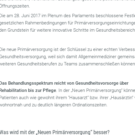
Öffnungszeiten.
Die am 28. Juni 2017 im Plenum des Parlaments beschlossene Festl
gesetzlichen Rahmenbedingungen für Primärversorgungseinrichtunge
den Grundstein für weitere innovative Schritte im Gesundheitsbereich
Die neue Primärversorgung ist der Schlüssel zu einer echten Verbes
Gesundheitsversorgung, weil sich damit Allgemeinmediziner gemein
weiteren Gesundheitsberufen zu Teams zusammenschließen können
Das Behandlungsspektrum reicht von Gesundheitsvorsorge über
Rehabilitation bis zur Pflege
. In der „Neuen Primärversorgung“ könn
Patienten auch wie gewohnt ihrem "Hausarzt“ bzw. ihrer „Hausärztin“
wohnortnah und zu deutlich längeren Ordinationszeiten.
Was wird mit der „Neuen Primärversorgung“ besser?