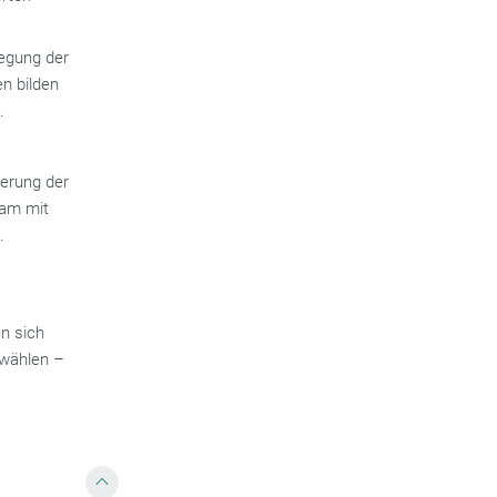
egung der
n bilden
.
serung der
sam mit
.
en sich
 wählen –