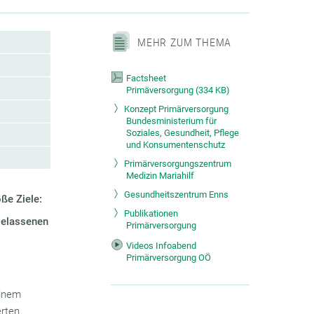
MEHR ZUM THEMA
Factsheet
Primäversorgung
(
334 KB)
Konzept Primärversorgung
Bundesministerium für
Soziales, Gesundheit, Pflege
und Konsumentenschutz
Primärversorgungszentrum
Medizin Mariahilf
Gesundheitszentrum Enns
ße Ziele:
Publikationen
gelassenen
Primärversorgung
Videos Infoabend
Primärversorgung OÖ
einem
erten