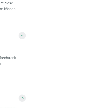
cht diese
rum können
archtrenk.
n.