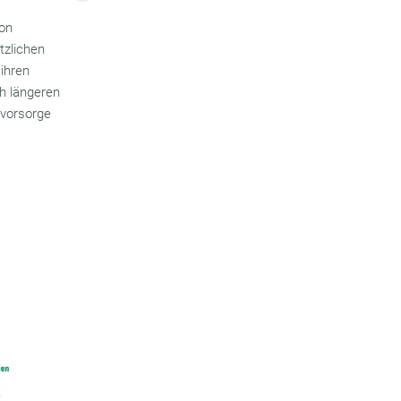
von
tzlichen
ihren
ch längeren
svorsorge