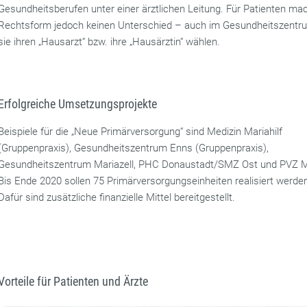
Gesundheitsberufen unter einer ärztlichen Leitung. Für Patienten ma
Rechtsform jedoch keinen Unterschied – auch im Gesundheitszent
sie ihren „Hausarzt“ bzw. ihre „Hausärztin“ wählen.
Erfolgreiche Umsetzungsprojekte
Beispiele für die „Neue Primärversorgung“ sind Medizin Mariahilf
(Gruppenpraxis), Gesundheitszentrum Enns (Gruppenpraxis),
Gesundheitszentrum Mariazell, PHC Donaustadt/SMZ Ost und PVZ M
Bis Ende 2020 sollen 75 Primärversorgungseinheiten realisiert werde
Dafür sind zusätzliche finanzielle Mittel bereitgestellt.
Vorteile für Patienten und Ärzte