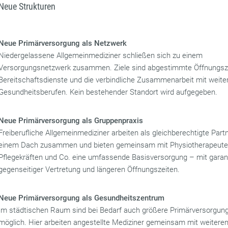
Neue Strukturen
Neue Primärversorgung als Netzwerk
Niedergelassene Allgemeinmediziner schließen sich zu einem
Versorgungsnetzwerk zusammen. Ziele sind abgestimmte Öffnungsz
Bereitschaftsdienste und die verbindliche Zusammenarbeit mit weite
Gesundheitsberufen. Kein bestehender Standort wird aufgegeben.
Neue Primärversorgung als Gruppenpraxis
Freiberufliche Allgemeinmediziner arbeiten als gleichberechtigte Part
einem Dach zusammen und bieten gemeinsam mit Physiotherapeute
Pflegekräften und Co. eine umfassende Basisversorgung – mit garant
gegenseitiger Vertretung und längeren Öffnungszeiten.
Neue Primärversorgung als Gesundheitszentrum
Im städtischen Raum sind bei Bedarf auch größere Primärversorgun
möglich. Hier arbeiten angestellte Mediziner gemeinsam mit weitere