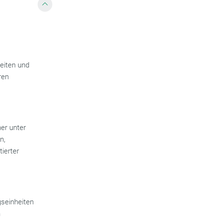
eiten und
ren
ner unter
n,
ierter
gseinheiten
n