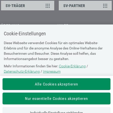
SV-TRÄGER
SV-PARTNER
ÜBER UNS
HILFE
Cookie-Einstellungen
Kontakt
Barrierefreiheitserklärung
Offene Stellen
Browser-Info & Sicherheit
Diese Webseite verwendet Cookies für ein optimales Website-
Erlebnis und für die anonyme Analyse des Online-Verhaltens der
Presse
Hilfe zur Suche
Besucherinnen und Besucher. Diese Analyse soll helfen, das
Technische Unterstützung
Informationsangebot besser zu gestalten.
Mehr Informationen finden Sie hier:
Cookie-Erklärung
/
DATENSCHUTZ
Datenschutz-Erklärung
/
Impressum
Cookie-Erklärung
Die Einstellung können Sie jederzeit auf der Seite "
Cookie-Erklärung
"
Alle Cookies akzeptieren
ändern.
Datenschutz-Erklärung
Impressum
Nur essentielle Cookies akzeptieren
Nutzungsbestimmungen
Individuelle Einstellung einblenden