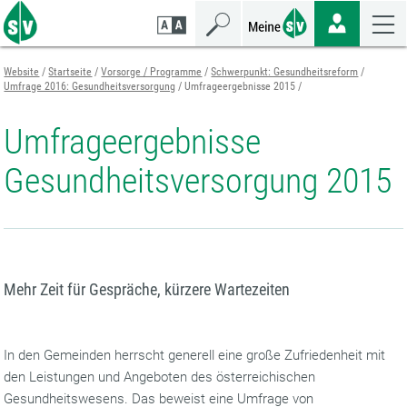
Zum
Zur
Zur
Seiteninhalt
Navigation
Mobilen
springen
springen
Navigation
springen
Website
Startseite
Vorsorge / Programme
Schwerpunkt: Gesundheitsreform
Umfrage 2016: Gesundheitsversorgung
Umfrageergebnisse 2015
Umfrageergebnisse
Gesundheitsversorgung 2015
Mehr Zeit für Gespräche, kürzere Wartezeiten
In den Gemeinden herrscht generell eine große Zufriedenheit mit
den Leistungen und Angeboten des österreichischen
Gesundheitswesens. Das beweist eine Umfrage von