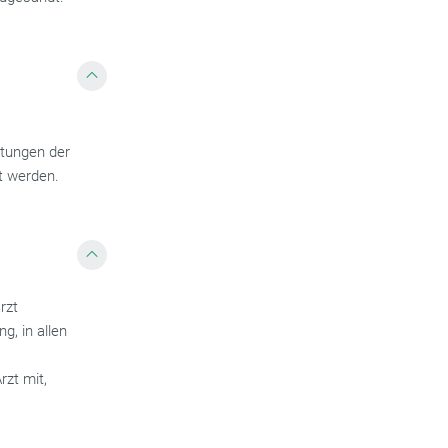
htungen der
t werden.
rzt
g, in allen
zt mit,