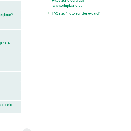
FAQs zur e-card auf
www.chipkarte.at
FAQs zu "Foto auf der e-card"
beginne?
gene e-
ch mein