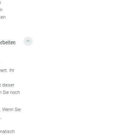
n
en
sen
arbeiten
n
ert. Ihr
t dieser
n Sie noch
t. Wenn Sie
,
omatisch