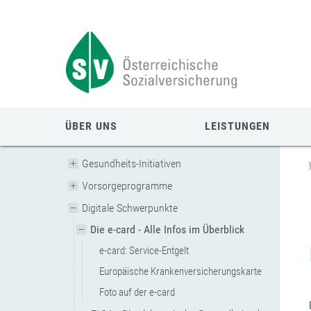
Zum
Zur
Zur
Seiteninhalt
Navigation
Mobilen
springen
springen
Navigation
springen
ÜBER UNS
LEISTUNGEN
Gesundheits-Initiativen
Vorsorgeprogramme
Digitale Schwerpunkte
Die e-card - Alle Infos im Überblick
e-card: Service-Entgelt
Europäische Krankenversicherungskarte
Foto auf der e-card