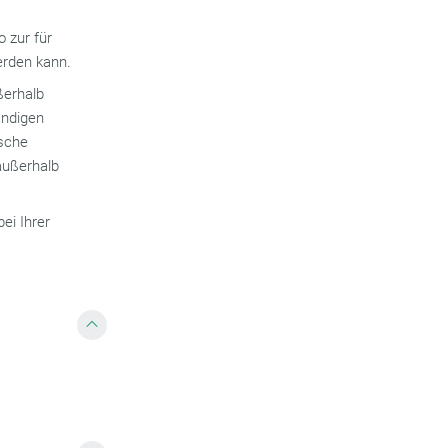
o zur für
erden kann.
ßerhalb
ändigen
ische
außerhalb
ei Ihrer