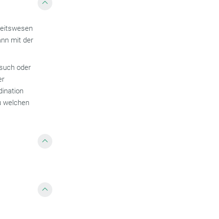
dheitswesen
ann mit der
esuch oder
er
dination
zu welchen