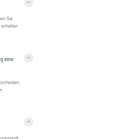
ten Sie
 erhalten
g eine
tscheiden,
en
zugesandt.