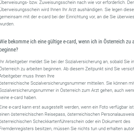
Überweisungs- bzw. Zuweisungsschein nach wie vor erforderlich. De
Überweisungsschein wird Ihnen Ihr Arzt aushändigen. Sie legen dies
gemeinsam mit der e-card bei der Einrichtung vor, an die Sie überwie
wurden.
Wie bekomme ich eine gültige e-card, wenn ich in Österreich zu 
beginne?
Ihr Arbeitgeber meldet Sie bei der Sozialversicherung an, sobald Sie i
Österreich zu arbeiten beginnen. Ab diesem Zeitpunkt sind Sie versich
Arbeitgeber muss Ihnen Ihre
österreichische Sozialversicherungsnummer mitteilen. Sie können mi
Sozialversicherungsnummer in Österreich zum Arzt gehen, auch wen
keine e-card haben.
Eine e-card kann erst ausgestellt werden, wenn ein Foto verfügbar is
einen österreichischen Reisepass, österreichischen Personalausweis
österreichischen Scheckkartenführerschein oder ein Dokument des
Fremdenregisters besitzen, müssen Sie nichts tun und erhalten aut