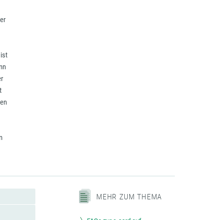
der
ist
enn
er
t
ben
n
MEHR ZUM THEMA