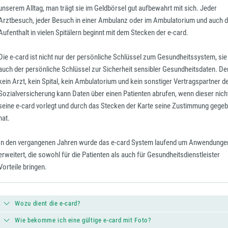
unserem Alltag, man trägt sie im Geldbörsel gut aufbewahrt mit sich. Jeder
Arztbesuch, jeder Besuch in einer Ambulanz oder im Ambulatorium und auch 
Aufenthalt in vielen Spitälern beginnt mit dem Stecken der e-card.
Die e-card ist nicht nur der persönliche Schlüssel zum Gesundheitssystem, sie 
auch der persönliche Schlüssel zur Sicherheit sensibler Gesundheitsdaten. D
kein Arzt, kein Spital, kein Ambulatorium und kein sonstiger Vertragspartner d
Sozialversicherung kann Daten über einen Patienten abrufen, wenn dieser nich
seine e-card vorlegt und durch das Stecken der Karte seine Zustimmung gege
hat.
In den vergangenen Jahren wurde das e-card System laufend um Anwendunge
erweitert, die sowohl für die Patienten als auch für Gesundheitsdienstleister
Vorteile bringen.
Wozu dient die e-card?
Wie bekomme ich eine gültige e-card mit Foto?