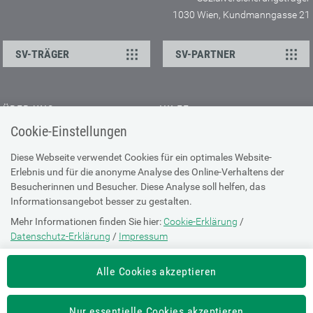
1030 Wien, Kundmanngasse 21
SV-TRÄGER
SV-PARTNER
ÜBER UNS
HILFE
Cookie-Einstellungen
Kontakt
Barrierefreiheitserklärung
Offene Stellen
Browser-Info & Sicherheit
Diese Webseite verwendet Cookies für ein optimales Website-
Erlebnis und für die anonyme Analyse des Online-Verhaltens der
Presse
Hilfe zur Suche
Besucherinnen und Besucher. Diese Analyse soll helfen, das
Technische Unterstützung
Informationsangebot besser zu gestalten.
Mehr Informationen finden Sie hier:
Cookie-Erklärung
/
DATENSCHUTZ
Datenschutz-Erklärung
/
Impressum
Cookie-Erklärung
Die Einstellung können Sie jederzeit auf der Seite "
Cookie-Erklärung
"
Alle Cookies akzeptieren
ändern.
Datenschutz-Erklärung
Impressum
Nur essentielle Cookies akzeptieren