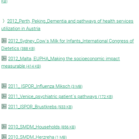
KB)
2012_Perth, Peking_Dementia and pathways of health services
utilization in Austria
2012_Sydney_Cow´s Milk for Infants_International Congress of
Dietetics
(
388 KB)
2012_Malta, EUPHA_Making the socioeconomic impact
measurable
(
414 KB)
2011_ ISPOR_Influenza Miksch
(
3 MB)
2011_Venice_psychiatric patient´s pathways
(
172 KB)
2011_ISPOR_Brustkrebs
(
933 KB)
2010_SMDM_Households
(
856 KB)
2010_SMDM_Herzreha
(
1 MB)