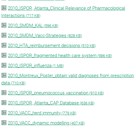
2010_ISPOR, Atlanta_Clinical Relevance of Pharmacological
Interactions
(
717 KB)
2010_SMDM_KAL
(
596 KB)
2010_SMDM_Vacc-Strategies
(
828 KB)
2010_HTA_reimbursement decisions
(
510 KB)
2010_ISPOR_fragmented health care system
(
986 KB)
2010_ISPOR_influenza
(
1 MB)
2010_Montreux_Poster_obtain valid diagnoses from prescription
data
(
710 KB)
2010_ISPOR_pneumococcus vaccination
(
910 KB)
2010_ISPOR, Atlanta_CAP Database
(
636 KB)
2010_VACC_herd immunity
(
779 KB)
2010_VACC_dynamic modelling
(
407 KB)