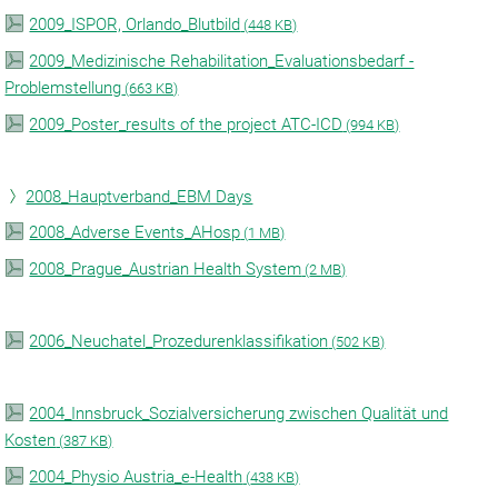
2009_ISPOR, Orlando_Blutbild
(
448 KB)
2009_Medizinische Rehabilitation_Evaluationsbedarf -
Problemstellung
(
663 KB)
2009_Poster_results of the project ATC-ICD
(
994 KB)
2008_Hauptverband_EBM Days
2008_Adverse Events_AHosp
(
1 MB)
2008_Prague_Austrian Health System
(
2 MB)
2006_Neuchatel_Prozedurenklassifikation
(
502 KB)
2004_Innsbruck_Sozialversicherung zwischen Qualität und
Kosten
(
387 KB)
2004_Physio Austria_e-Health
(
438 KB)