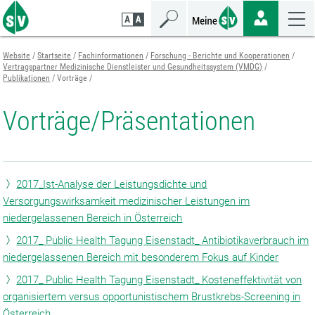
Zum
Zur
Zur
Seiteninhalt
Navigation
Mobilen
springen
springen
Navigation
springen
Website
Startseite
Fachinformationen
Forschung - Berichte und Kooperationen
Vertragspartner Medizinische Dienstleister und Gesundheitssystem (VMDG)
Publikationen
Vorträge
Vorträge/Präsentationen
2017_Ist-Analyse der Leistungsdichte und
Versorgungswirksamkeit medizinischer Leistungen im
niedergelassenen Bereich in Österreich
2017_ Public Health Tagung Eisenstadt_ Antibiotikaverbrauch im
niedergelassenen Bereich mit besonderem Fokus auf Kinder
2017_ Public Health Tagung Eisenstadt_ Kosteneffektivität von
organisiertem versus opportunistischem Brustkrebs-Screening in
Österreich