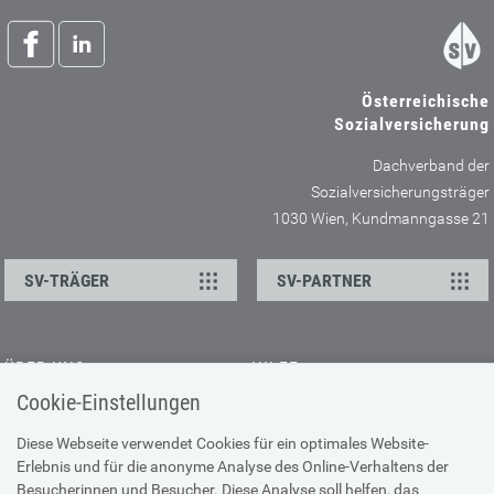
Österreichische
Sozialversicherung
Dachverband der
Sozialversicherungsträger
1030 Wien, Kundmanngasse 21
SV-TRÄGER
SV-PARTNER
ÜBER UNS
HILFE
Cookie-Einstellungen
Kontakt
Barrierefreiheitserklärung
Offene Stellen
Browser-Info & Sicherheit
Diese Webseite verwendet Cookies für ein optimales Website-
Erlebnis und für die anonyme Analyse des Online-Verhaltens der
Presse
Hilfe zur Suche
Besucherinnen und Besucher. Diese Analyse soll helfen, das