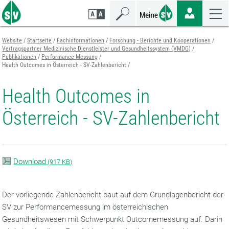
Zum
Zur
Zur
Seiteninhalt
Navigation
Mobilen
springen
springen
Navigation
springen
Website
Startseite
Fachinformationen
Forschung - Berichte und Kooperationen
Vertragspartner Medizinische Dienstleister und Gesundheitssystem (VMDG)
Publikationen
Performance Messung
Health Outcomes in Österreich - SV-Zahlenbericht
Health Outcomes in
Österreich - SV-Zahlenbericht
Download
(
917 KB)
Der vorliegende Zahlenbericht baut auf dem Grundlagenbericht der
SV zur Performancemessung im österreichischen
Gesundheitswesen mit Schwerpunkt Outcomemessung auf. Darin