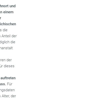
hnort und
an einem
r
eichischen
s die
Anteil der
iglich die
nanstalt
e
eren der
ür dieses
 auftreten
uss.
Für
ungsdaten
Alter, der