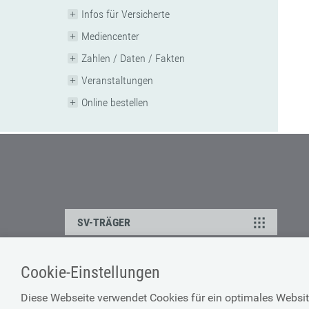
Infos für Versicherte
Mediencenter
Zahlen / Daten / Fakten
Veranstaltungen
Online bestellen
SV-TRÄGER
Cookie-Einstellungen
ÜBER UNS
HILFE
Diese Webseite verwendet Cookies für ein optimales Websit
Kontakt
Barrierefreiheitserklärun