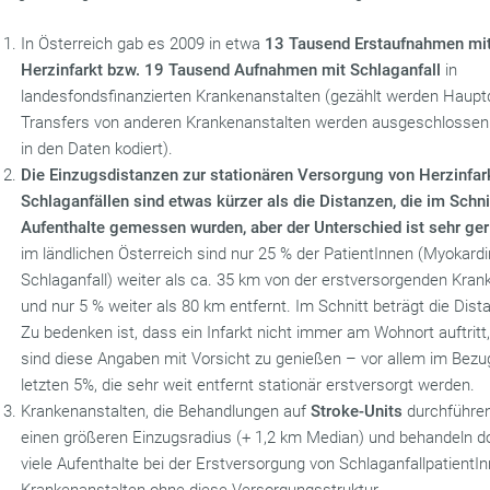
In Österreich gab es 2009 in etwa
13 Tausend Erstaufnahmen mi
Herzinfarkt bzw. 19 Tausend Aufnahmen mit Schlaganfall
in
landesfondsfinanzierten Krankenanstalten (gezählt werden Haupt
Transfers von anderen Krankenanstalten werden ausgeschlossen
in den Daten kodiert).
Die Einzugsdistanzen zur stationären Versorgung von Herzinfar
Schlaganfällen sind etwas kürzer als die Distanzen, die im Schnit
Aufenthalte gemessen wurden, aber der Unterschied ist sehr ger
im ländlichen Österreich sind nur 25 % der PatientInnen (Myokardi
Schlaganfall) weiter als ca. 35 km von der erstversorgenden Kran
und nur 5 % weiter als 80 km entfernt. Im Schnitt beträgt die Dist
Zu bedenken ist, dass ein Infarkt nicht immer am Wohnort auftritt
sind diese Angaben mit Vorsicht zu genießen – vor allem im Bezug
letzten 5%, die sehr weit entfernt stationär erstversorgt werden.
Krankenanstalten, die Behandlungen auf
Stroke-Units
durchführen
einen größeren Einzugsradius (+ 1,2 km Median) und behandeln d
viele Aufenthalte bei der Erstversorgung von SchlaganfallpatientIn