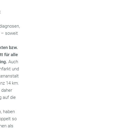
t
diagnosen,
 – soweit
kten bzw.
t für alle
ing.
Auch
nfarkt und
kenanstalt
anz 14 km.
, daher
 auf die
, haben
oppelt so
nen als