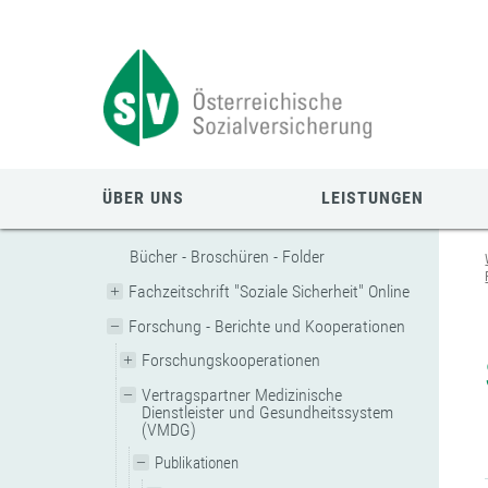
Zum
Zur
Zur
Seiteninhalt
Navigation
Mobilen
springen
springen
Navigation
springen
ÜBER UNS
LEISTUNGEN
Bücher - Broschüren - Folder
Fachzeitschrift "Soziale Sicherheit" Online
Forschung - Berichte und Kooperationen
Forschungskooperationen
Vertragspartner Medizinische
Dienstleister und Gesundheitssystem
(VMDG)
Publikationen