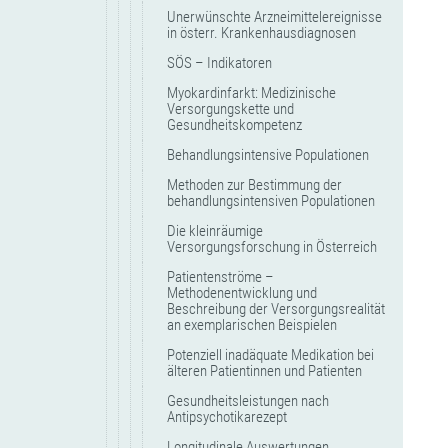
Unerwünschte Arzneimittelereignisse
in österr. Krankenhausdiagnosen
SÖS – Indikatoren
Myokardinfarkt: Medizinische
Versorgungskette und
Gesundheitskompetenz
Behandlungsintensive Populationen
Methoden zur Bestimmung der
behandlungsintensiven Populationen
Die kleinräumige
Versorgungsforschung in Österreich
Patientenströme –
Methodenentwicklung und
Beschreibung der Versorgungsrealität
an exemplarischen Beispielen
Potenziell inadäquate Medikation bei
älteren Patientinnen und Patienten
Gesundheitsleistungen nach
Antipsychotikarezept
Longitudinale Auswertungen