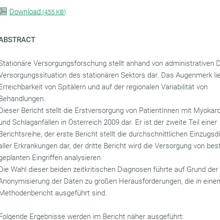
Download
(
455 KB)
ABSTRACT
Stationäre Versorgungsforschung stellt anhand von administrativen 
Versorgungssituation des stationären Sektors dar. Das Augenmerk lie
Erreichbarkeit von Spitälern und auf der regionalen Variabilität von
Behandlungen.
Dieser Bericht stellt die Erstversorgung von PatientInnen mit Myokar
und Schlaganfällen in Österreich 2009 dar. Er ist der zweite Teil einer
Berichtsreihe, der erste Bericht stellt die durchschnittlichen Einzugs
aller Erkrankungen dar, der dritte Bericht wird die Versorgung von b
geplanten Eingriffen analysieren.
Die Wahl dieser beiden zeitkritischen Diagnosen führte auf Grund der
Anonymisierung der Daten zu großen Herausforderungen, die in eine
Methodenbericht ausgeführt sind.
Folgende Ergebnisse werden im Bericht näher ausgeführt: