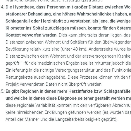
Krankenanstalten ohne diese Versorgungsstruktur.
Die Hypothese, dass Personen mit großer Distanz zwischen Wo
stationärer Behandlung, eine höhere Wahrscheinlichkeit haben, 
Schlaganfall oder Herzinfarkt zu versterben, als jene, die wenige
Kilometer ins Spital zurücklegen müssen, konnte für den österr
Kontext verworfen werden.
Dies kann einerseits daran liegen, das
Distanzen zwischen Wohnort und Spitälern für den überwiegenden 
Bevölkerung relativ kurz sind (unter 40 km). Andererseits wurde led
Distanz zwischen dem Wohnort und der erstversorgenden Kranke
geprüft – für die medizinischen Ergebnisse ist mitunter jedoch di
Einlieferung in die richtige Versorgungsstruktur und das Funktioni
Rettungskette auschlaggebend. Diese Prozesse können mit den f
Projekt verwendeten Daten nicht überprüft werden.
Es gibt Regionen in denen mehr Herzinfarkte bzw. Schlaganfälle
und welche in denen diese Diagnose seltener gestellt werden m
diese regionale Variabilität konnten mit den verfügbaren Abrechn
keine hinreichenden Erklärungen gefunden werden (es wurden das 
Anteil der Männer und die Langzeitarbeitslosigkeit geprüft).