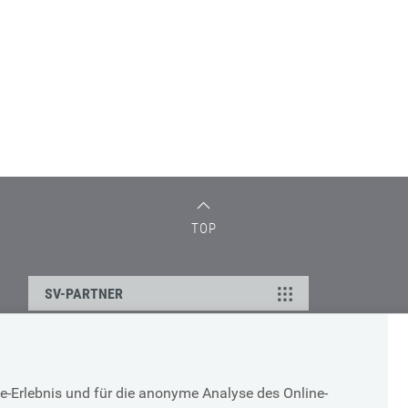
TOP
SV-PARTNER
DATENSCHUTZ
e-Erlebnis und für die anonyme Analyse des Online-
g
Cookie-Erklärung