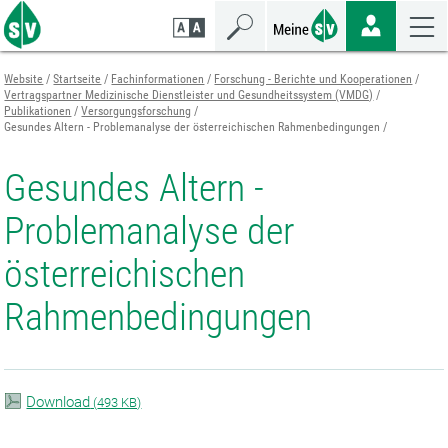
Zum
Zur
Zur
Seiteninhalt
Navigation
Mobilen
springen
springen
Navigation
springen
Website
Startseite
Fachinformationen
Forschung - Berichte und Kooperationen
Vertragspartner Medizinische Dienstleister und Gesundheitssystem (VMDG)
Publikationen
Versorgungsforschung
Gesundes Altern - Problemanalyse der österreichischen Rahmenbedingungen
Gesundes Altern -
Problemanalyse der
österreichischen
Rahmenbedingungen
Download
(
493 KB)