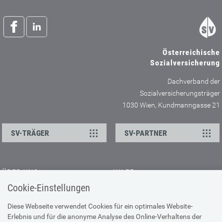
Österreichische
Sozialversicherung
Dachverband der
Sozialversicherungsträger
1030 Wien, Kundmanngasse 21
SV-TRÄGER
SV-PARTNER
ÜBER UNS
HILFE
Cookie-Einstellungen
Kontakt
Barrierefreiheitserklärung
Offene Stellen
Browser-Info & Sicherheit
Diese Webseite verwendet Cookies für ein optimales Website-
Erlebnis und für die anonyme Analyse des Online-Verhaltens der
Presse
Hilfe zur Suche