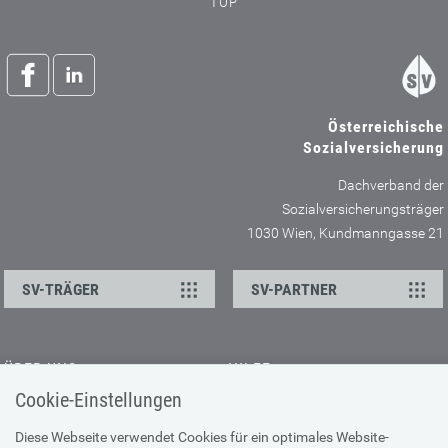
TOP
Österreichische
Sozialversicherung
Dachverband der
Sozialversicherungsträger
1030 Wien, Kundmanngasse 21
SV-TRÄGER
SV-PARTNER
ÜBER UNS
HILFE
Cookie-Einstellungen
Kontakt
Barrierefreiheitserklärung
Offene Stellen
Browser-Info & Sicherheit
Diese Webseite verwendet Cookies für ein optimales Website-