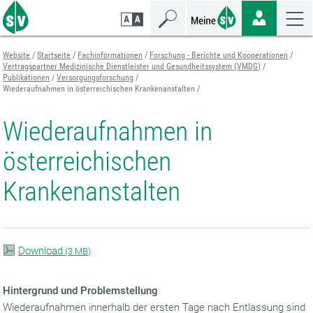
Zum
Zur
Zur
Seiteninhalt
Navigation
Mobilen
springen
springen
Navigation
springen
Website
Startseite
Fachinformationen
Forschung - Berichte und Kooperationen
Vertragspartner Medizinische Dienstleister und Gesundheitssystem (VMDG)
Publikationen
Versorgungsforschung
Wiederaufnahmen in österreichischen Krankenanstalten
Wiederaufnahmen in
österreichischen
Krankenanstalten
Download
(
3 MB)
Hintergrund und Problemstellung
Wiederaufnahmen innerhalb der ersten Tage nach Entlassung sind