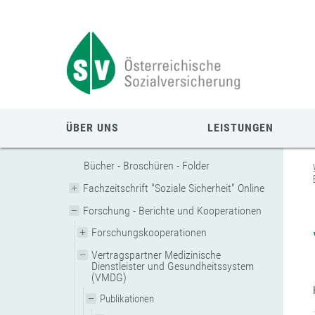
Zum
Zur
Zur
Seiteninhalt
Navigation
Mobilen
springen
springen
Navigation
springen
ÜBER UNS
LEISTUNGEN
Bücher - Broschüren - Folder
Fachzeitschrift "Soziale Sicherheit" Online
Forschung - Berichte und Kooperationen
Forschungskooperationen
Vertragspartner Medizinische
Dienstleister und Gesundheitssystem
(VMDG)
Publikationen