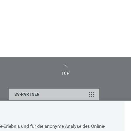
TOP
SV-PARTNER
DATENSCHUTZ
e-Erlebnis und für die anonyme Analyse des Online-
g
Cookie-Erklärung