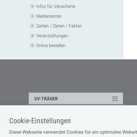
Infos für Versicherte
Mediencenter
Zahlen / Daten / Fakten
Veranstaltungen
Online bestellen
SV-TRÄGER
Cookie-Einstellungen
ÜBER UNS
HILFE
Diese Webseite verwendet Cookies für ein optimales Websit
Kontakt
Barrierefreiheitserklärun