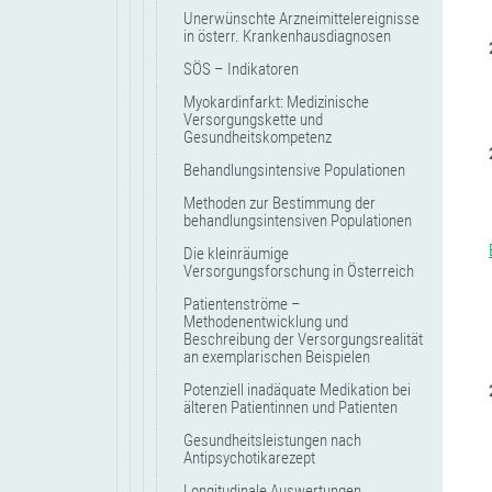
Unerwünschte Arzneimittelereignisse
in österr. Krankenhausdiagnosen
SÖS – Indikatoren
Myokardinfarkt: Medizinische
Versorgungskette und
Gesundheitskompetenz
Behandlungsintensive Populationen
Methoden zur Bestimmung der
behandlungsintensiven Populationen
Die kleinräumige
Versorgungsforschung in Österreich
Patientenströme –
Methodenentwicklung und
Beschreibung der Versorgungsrealität
an exemplarischen Beispielen
Potenziell inadäquate Medikation bei
älteren Patientinnen und Patienten
Gesundheitsleistungen nach
Antipsychotikarezept
Longitudinale Auswertungen