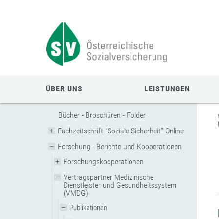
Zum
Zur
Zur
Seiteninhalt
Navigation
Mobilen
springen
springen
Navigation
springen
ÜBER UNS
LEISTUNGEN
Bücher - Broschüren - Folder
Fachzeitschrift "Soziale Sicherheit" Online
Forschung - Berichte und Kooperationen
Forschungskooperationen
Vertragspartner Medizinische
Dienstleister und Gesundheitssystem
(VMDG)
Publikationen