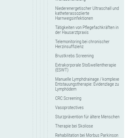
Niederenergetischer Ultraschall und
katheterassoziierte
Harnwegsinfektionen
Tätigkeiten von Pflegefachkräften in
der Hausarztpraxis
Telemonitoring bei chronischer
Herzinsuffizienz
Brustkrebs Screening
Extrakorporale Stoßwellentherapie
(ESWT)
Manuelle Lymphdrainage / komplexe
Entstauungstherapie: Evidenzlage zu
Lymphödem
CRC Screening
Vasoprotectives
Sturzprävention für ältere Menschen
Therapie bei Skoliose
Rehabilitation bei Morbus Parkinson