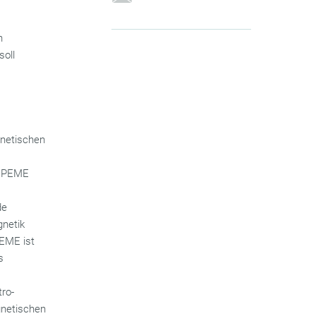
n
soll
gnetischen
d PEME
de
gnetik
PEME ist
s
tro-
gnetischen