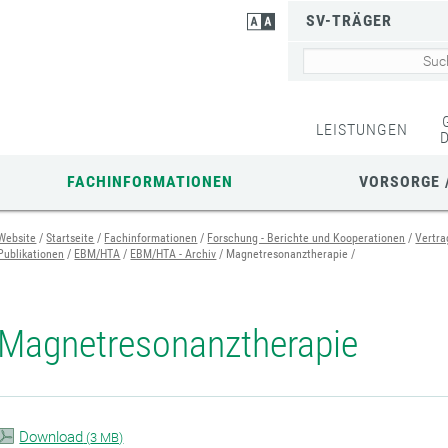
SV-TRÄGER
LEISTUNGEN
FACHINFORMATIONEN
VORSORGE 
Website
Startseite
Fachinformationen
Forschung - Berichte und Kooperationen
Vertra
Publikationen
EBM/HTA
EBM/HTA - Archiv
Magnetresonanztherapie
Magnetresonanztherapie
Download
(
3 MB)