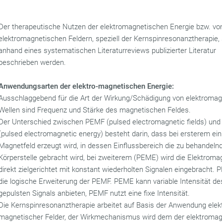
Der therapeutische Nutzen der elektromagnetischen Energie bzw. vo
elektromagnetischen Feldern, speziell der Kernspinresonanztherapie, 
anhand eines systematischen Literaturreviews publizierter Literatur
beschrieben werden.
Anwendungsarten der elektro-magnetischen Energie:
Ausschlaggebend für die Art der Wirkung/Schädigung von elektroma
Wellen sind Frequenz und Stärke des magnetischen Feldes.
Der Unterschied zwischen PEMF (pulsed electromagnetic fields) un
(pulsed electromagnetic energy) besteht darin, dass bei ersterem ein
Magnetfeld erzeugt wird, in dessen Einflussbereich die zu behandeln
Körperstelle gebracht wird, bei zweiterem (PEME) wird die Elektroma
direkt zielgerichtet mit konstant wiederholten Signalen eingebracht. 
die logische Erweiterung der PEMF. PEME kann variable Intensität de
gepulsten Signals anbieten, PEMF nutzt eine fixe Intensität.
Die Kernspinresonanztherapie arbeitet auf Basis der Anwendung elek
magnetischer Felder, der Wirkmechanismus wird dem der elektroma