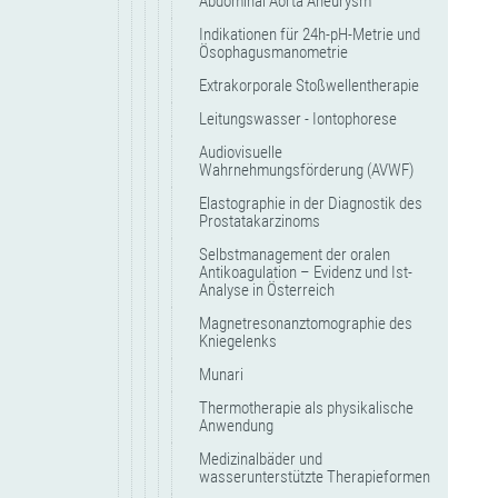
Abdominal Aorta Aneurysm
Indikationen für 24h-pH-Metrie und
Ösophagusmanometrie
Extrakorporale Stoßwellentherapie
Leitungswasser - Iontophorese
Audiovisuelle
Wahrnehmungsförderung (AVWF)
Elastographie in der Diagnostik des
Prostatakarzinoms
Selbstmanagement der oralen
Antikoagulation – Evidenz und Ist-
Analyse in Österreich
Magnetresonanztomographie des
Kniegelenks
Munari
Thermotherapie als physikalische
Anwendung
Medizinalbäder und
wasserunterstützte Therapieformen