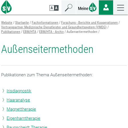
Zum
Zur
Zur
Seiteninhalt
Navigation
Mobilen
springen
springen
Navigation
springen
Website
Startseite
Fachinformationen
Forschung - Berichte und Kooperationen
Vertragspartner Medizinische Dienstleister und Gesundheitssystem (VMDG)
Publikationen
EBM/HTA
EBM/HTA - Archiv
Außenseitermethoden
Außenseitermethoden
Publikationen zum Thema Außenseitermethoden:
Irisdiagnostik
Haaranalyse
Magnettherapie
Eigenharntherapie
Baunscheidt Therapie