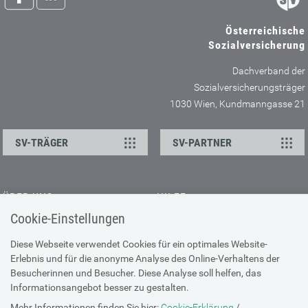
Österreichische
Sozialversicherung
Dachverband der
Sozialversicherungsträger
1030 Wien, Kundmanngasse 21
SV-TRÄGER
SV-PARTNER
ÜBER UNS
HILFE
Cookie-Einstellungen
Kontakt
Barrierefreiheitserklärung
Offene Stellen
Browser-Info & Sicherheit
Diese Webseite verwendet Cookies für ein optimales Website-
Erlebnis und für die anonyme Analyse des Online-Verhaltens der
Presse
Hilfe zur Suche
Besucherinnen und Besucher. Diese Analyse soll helfen, das
Technische Unterstützung
Informationsangebot besser zu gestalten.
Mehr Informationen finden Sie hier:
Cookie-Erklärung
/