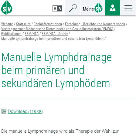
Zum
Zur
Zur
Seiteninhalt
Navigation
Mobilen
springen
springen
Navigation
springen
Website
Startseite
Fachinformationen
Forschung - Berichte und Kooperationen
Vertragspartner Medizinische Dienstleister und Gesundheitssystem (VMDG)
Publikationen
EBM/HTA
EBM/HTA - Archiv
Manuelle Lymphdrainage beim primären und sekundären Lymphödem
Manuelle Lymphdrainage
beim primären und
sekundären Lymphödem
Download
(
118 KB)
Die manuelle Lymphdrainage wird als Therapie der Wahl zur