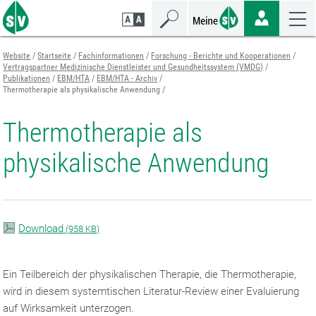
Zum
Zur
Zur
Seiteninhalt
Navigation
Mobilen
springen
springen
Navigation
springen
Website
Startseite
Fachinformationen
Forschung - Berichte und Kooperationen
Vertragspartner Medizinische Dienstleister und Gesundheitssystem (VMDG)
Publikationen
EBM/HTA
EBM/HTA - Archiv
Thermotherapie als physikalische Anwendung
Thermotherapie als
physikalische Anwendung
Download
(
958 KB)
Ein Teilbereich der physikalischen Therapie, die Thermotherapie,
wird in diesem systemtischen Literatur-Review einer Evaluierung
auf Wirksamkeit unterzogen.