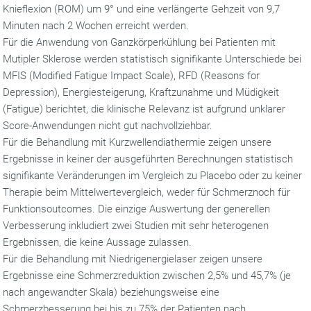
Knieflexion (ROM) um 9° und eine verlängerte Gehzeit von 9,7
Minuten nach 2 Wochen erreicht werden.
Für die Anwendung von Ganzkörperkühlung bei Patienten mit
Mutipler Sklerose werden statistisch signifikante Unterschiede bei
MFIS (Modified Fatigue Impact Scale), RFD (Reasons for
Depression), Energiesteigerung, Kraftzunahme und Müdigkeit
(Fatigue) berichtet, die klinische Relevanz ist aufgrund unklarer
Score-Anwendungen nicht gut nachvollziehbar.
Für die Behandlung mit Kurzwellendiathermie zeigen unsere
Ergebnisse in keiner der ausgeführten Berechnungen statistisch
signifikante Veränderungen im Vergleich zu Placebo oder zu keiner
Therapie beim Mittelwertevergleich, weder für Schmerznoch für
Funktionsoutcomes. Die einzige Auswertung der generellen
Verbesserung inkludiert zwei Studien mit sehr heterogenen
Ergebnissen, die keine Aussage zulassen.
Für die Behandlung mit Niedrigenergielaser zeigen unsere
Ergebnisse eine Schmerzreduktion zwischen 2,5% und 45,7% (je
nach angewandter Skala) beziehungsweise eine
Schmerzbesserung bei bis zu 75% der Patienten nach