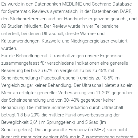
Es wurde in den Datenbanken MEDLINE und Cochrane Database
for Systematic Reviews systematisch, in der Datenbanken DARE,
den Studienreferenzen und per Handsuche ergänzend gesucht, und
89 Studien inkludiert. Der Review wurde in vier Teilbereiche
unterteilt, bei denen Ultraschall, direkte Wärme- und
Kälteanwendungen, Kurzwelle und Niedrigenergielaser evaluiert
wurden.
Für die Behandlung mit Ultraschall zeigen unsere Ergebnisse
zusammengefasst für verschiedene Indikationen eine generelle
Besserung bei bis zu 67% im Vergleich zu bis zu 45% mit
Scheinbehandlung (Placeboultraschall) und bis zu 18,5% im
Vergleich zu gar keiner Behandlung. Der Ultraschall bietet also ein
Mehr an erfolgter genereller Verbesserung von 11-20% gegenüber
der Scheinbehandlung und von 30- 40% gegenüber keiner
Behandlung. Die mittlere Schmerzreduktion durch Ultraschall
beträgt 1,8 bis 20%, die mittlere Funktionsverbesserung der
Beweglichkeit 3,6° (im Sprunggelenk) und 5 Grad (im
Schultergelenk). Die angewandte Frequenz (in MHz) kann nicht
linear mit mehr oder weniger Wirkung in Zusammenhang gebracht