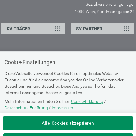
Sozialversicherungsträger
1030 Wien, Kundmanngasse 21
SV-TRÄGER
SV-PARTNER
ÜBER UNS
HILFE
Cookie-Einstellungen
Kontakt
Barrierefreiheitserklärung
Offene Stellen
Browser-Info & Sicherheit
Diese Webseite verwendet Cookies für ein optimales Website-
Erlebnis und für die anonyme Analyse des Online-Verhaltens der
Presse
Hilfe zur Suche
Besucherinnen und Besucher. Diese Analyse soll helfen, das
Technische Unterstützung
Informationsangebot besser zu gestalten.
Mehr Informationen finden Sie hier:
Cookie-Erklärung
/
DATENSCHUTZ
Datenschutz-Erklärung
/
Impressum
Cookie-Erklärung
Die Einstellung können Sie jederzeit auf der Seite "
Cookie-Erklärung
"
Alle Cookies akzeptieren
ändern.
Datenschutz-Erklärung
Impressum