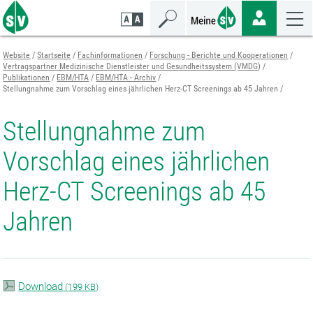
Zum
Zur
Zur
Seiteninhalt
Navigation
Mobilen
springen
springen
Navigation
springen
Website
Startseite
Fachinformationen
Forschung - Berichte und Kooperationen
Vertragspartner Medizinische Dienstleister und Gesundheitssystem (VMDG)
Publikationen
EBM/HTA
EBM/HTA - Archiv
Stellungnahme zum Vorschlag eines jährlichen Herz-CT Screenings ab 45 Jahren
Stellungnahme zum
Vorschlag eines jährlichen
Herz-CT Screenings ab 45
Jahren
Download
(
199 KB)