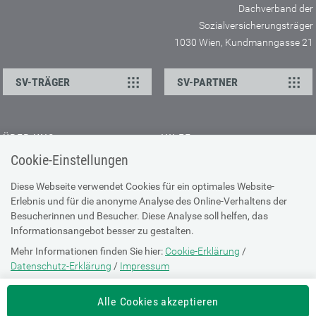
Dachverband der
Sozialversicherungsträger
1030 Wien, Kundmanngasse 21
SV-TRÄGER
SV-PARTNER
ÜBER UNS
HILFE
Cookie-Einstellungen
Kontakt
Barrierefreiheitserklärung
Offene Stellen
Browser-Info & Sicherheit
Diese Webseite verwendet Cookies für ein optimales Website-
Erlebnis und für die anonyme Analyse des Online-Verhaltens der
Presse
Hilfe zur Suche
Besucherinnen und Besucher. Diese Analyse soll helfen, das
Technische Unterstützung
Informationsangebot besser zu gestalten.
Mehr Informationen finden Sie hier:
Cookie-Erklärung
/
DATENSCHUTZ
Datenschutz-Erklärung
/
Impressum
Cookie-Erklärung
Die Einstellung können Sie jederzeit auf der Seite "
Cookie-Erklärung
"
Alle Cookies akzeptieren
ändern.
Datenschutz-Erklärung