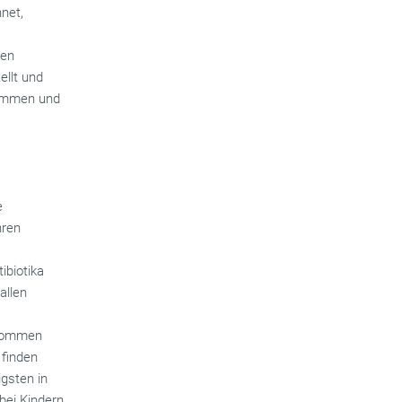
net,
den
ellt und
kommen und
e
hren
ibiotika
allen
enommen
 finden
igsten in
bei Kindern