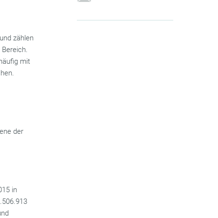
 und zählen
 Bereich.
häufig mit
chen.
bene der
015 in
8.506.913
und