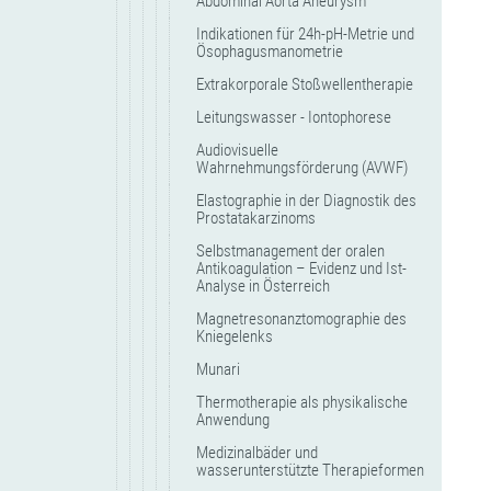
Abdominal Aorta Aneurysm
Indikationen für 24h-pH-Metrie und
Ösophagusmanometrie
Extrakorporale Stoßwellentherapie
Leitungswasser - Iontophorese
Audiovisuelle
Wahrnehmungsförderung (AVWF)
Elastographie in der Diagnostik des
Prostatakarzinoms
Selbstmanagement der oralen
Antikoagulation – Evidenz und Ist-
Analyse in Österreich
Magnetresonanztomographie des
Kniegelenks
Munari
Thermotherapie als physikalische
Anwendung
Medizinalbäder und
wasserunterstützte Therapieformen