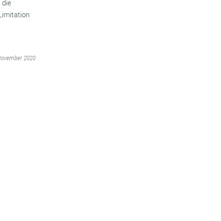
 die
imitation
 November 2020