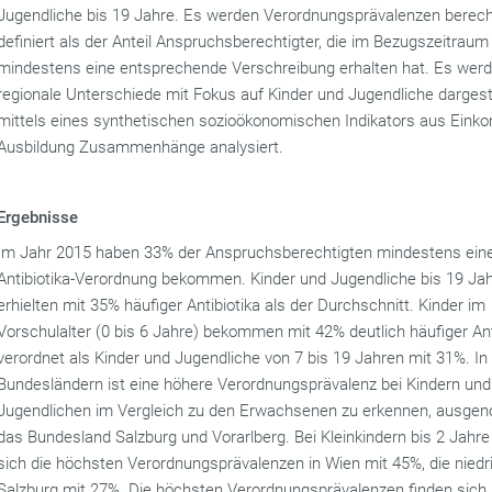
Jugendliche bis 19 Jahre. Es werden Verordnungsprävalenzen berech
definiert als der Anteil Anspruchsberechtigter, die im Bezugszeitraum
mindestens eine entsprechende Verschreibung erhalten hat. Es wer
regionale Unterschiede mit Fokus auf Kinder und Jugendliche dargest
mittels eines synthetischen sozioökonomischen Indikators aus Ein
Ausbildung Zusammenhänge analysiert.
Ergebnisse
Im Jahr 2015 haben 33% der Anspruchsberechtigten mindestens ein
Antibiotika-Verordnung bekommen. Kinder und Jugendliche bis 19 Ja
erhielten mit 35% häufiger Antibiotika als der Durchschnitt. Kinder im
Vorschulalter (0 bis 6 Jahre) bekommen mit 42% deutlich häufiger Ant
verordnet als Kinder und Jugendliche von 7 bis 19 Jahren mit 31%. In 
Bundesländern ist eine höhere Verordnungsprävalenz bei Kindern und
Jugendlichen im Vergleich zu den Erwachsenen zu erkennen, ausg
das Bundesland Salzburg und Vorarlberg. Bei Kleinkindern bis 2 Jahre
sich die höchsten Verordnungsprävalenzen in Wien mit 45%, die niedr
Salzburg mit 27%. Die höchsten Verordnungsprävalenzen finden sich 