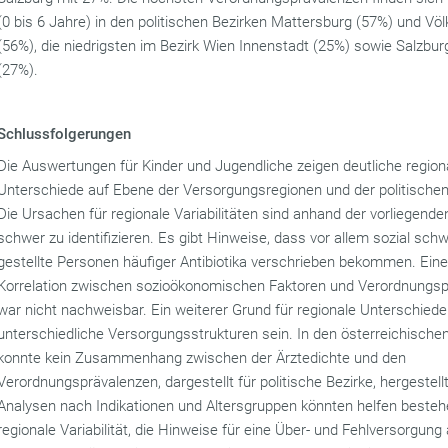
(0 bis 6 Jahre) in den politischen Bezirken Mattersburg (57%) und Vö
(56%), die niedrigsten im Bezirk Wien Innenstadt (25%) sowie Salzbur
(27%).
Schlussfolgerungen
Die Auswertungen für Kinder und Jugendliche zeigen deutliche region
Unterschiede auf Ebene der Versorgungsregionen und der politischen
Die Ursachen für regionale Variabilitäten sind anhand der vorliegend
schwer zu identifizieren. Es gibt Hinweise, dass vor allem sozial sch
gestellte Personen häufiger Antibiotika verschrieben bekommen. Ein
Korrelation zwischen sozioökonomischen Faktoren und Verordnungs
war nicht nachweisbar. Ein weiterer Grund für regionale Unterschied
unterschiedliche Versorgungsstrukturen sein. In den österreichische
konnte kein Zusammenhang zwischen der Ärztedichte und den
Verordnungsprävalenzen, dargestellt für politische Bezirke, hergestell
Analysen nach Indikationen und Altersgruppen könnten helfen beste
regionale Variabilität, die Hinweise für eine Über- und Fehlversorgung 