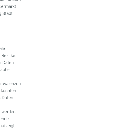
lkermarkt
g Stadt
ale
 Bezirke.
en Daten
wächer
e
prävalenzen
e könnten
n Daten
t werden.
hende
aufzeigt,