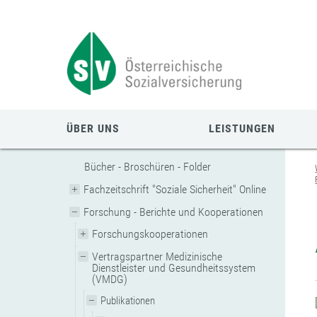
Zum
Zur
Zur
Seiteninhalt
Navigation
Mobilen
springen
springen
Navigation
springen
ÜBER UNS
LEISTUNGEN
Bücher - Broschüren - Folder
Fachzeitschrift "Soziale Sicherheit" Online
Forschung - Berichte und Kooperationen
Forschungskooperationen
Vertragspartner Medizinische
Dienstleister und Gesundheitssystem
(VMDG)
Publikationen