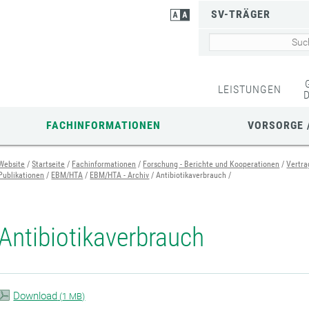
SV-TRÄGER
LEISTUNGEN
FACHINFORMATIONEN
VORSORGE 
Website
Startseite
Fachinformationen
Forschung - Berichte und Kooperationen
Vertra
Publikationen
EBM/HTA
EBM/HTA - Archiv
Antibiotikaverbrauch
Antibiotikaverbrauch
Download
(
1 MB)