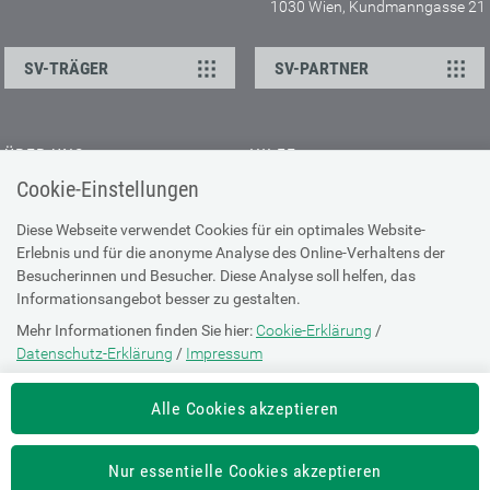
1030 Wien, Kundmanngasse 21
SV-TRÄGER
SV-PARTNER
ÜBER UNS
HILFE
Cookie-Einstellungen
Kontakt
Barrierefreiheitserklärung
Offene Stellen
Browser-Info & Sicherheit
Diese Webseite verwendet Cookies für ein optimales Website-
Erlebnis und für die anonyme Analyse des Online-Verhaltens der
Presse
Hilfe zur Suche
Besucherinnen und Besucher. Diese Analyse soll helfen, das
Technische Unterstützung
Informationsangebot besser zu gestalten.
Mehr Informationen finden Sie hier:
Cookie-Erklärung
/
DATENSCHUTZ
Datenschutz-Erklärung
/
Impressum
Cookie-Erklärung
Die Einstellung können Sie jederzeit auf der Seite "
Cookie-Erklärung
"
Alle Cookies akzeptieren
ändern.
Datenschutz-Erklärung
Impressum
Nur essentielle Cookies akzeptieren
Nutzungsbestimmungen