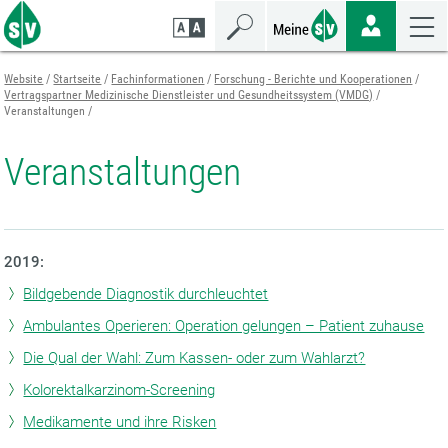
Zum
Zur
Zur
Seiteninhalt
Navigation
Mobilen
springen
springen
Navigation
springen
Website
Startseite
Fachinformationen
Forschung - Berichte und Kooperationen
Vertragspartner Medizinische Dienstleister und Gesundheitssystem (VMDG)
Veranstaltungen
Veranstaltungen
2019:
Bildgebende Diagnostik durchleuchtet
Ambulantes Operieren: Operation gelungen – Patient zuhause
Die Qual der Wahl: Zum Kassen- oder zum Wahlarzt?
Kolorektalkarzinom-Screening
Medikamente und ihre Risken