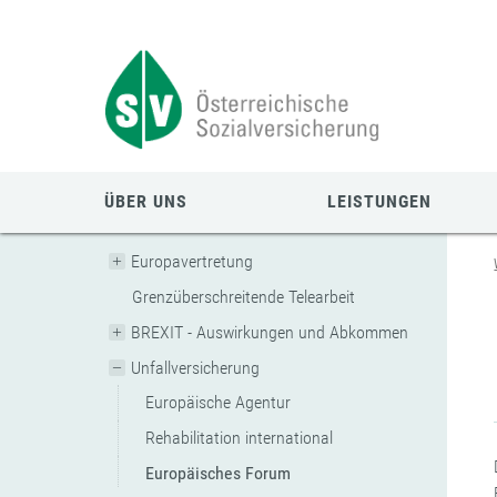
Zum
Zur
Zur
Seiteninhalt
Navigation
Mobilen
springen
springen
Navigation
springen
ÜBER UNS
LEISTUNGEN
Europavertretung
Grenzüberschreitende Telearbeit
BREXIT - Auswirkungen und Abkommen
Unfallversicherung
Europäische Agentur
Rehabilitation international
Europäisches Forum