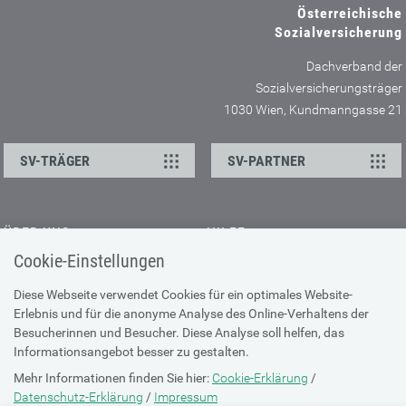
Österreichische
Sozialversicherung
Dachverband der
Sozialversicherungsträger
1030 Wien, Kundmanngasse 21
SV-TRÄGER
SV-PARTNER
ÜBER UNS
HILFE
Cookie-Einstellungen
Kontakt
Barrierefreiheitserklärung
Offene Stellen
Browser-Info & Sicherheit
Diese Webseite verwendet Cookies für ein optimales Website-
Erlebnis und für die anonyme Analyse des Online-Verhaltens der
Presse
Hilfe zur Suche
Besucherinnen und Besucher. Diese Analyse soll helfen, das
Technische Unterstützung
Informationsangebot besser zu gestalten.
Mehr Informationen finden Sie hier:
Cookie-Erklärung
/
DATENSCHUTZ
Datenschutz-Erklärung
/
Impressum