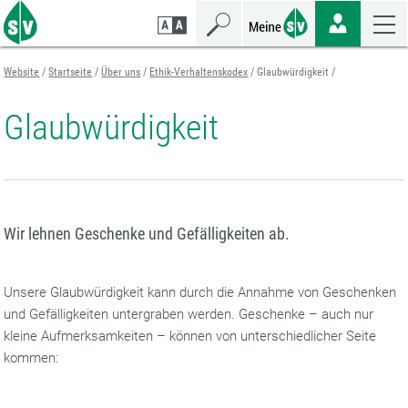
Zum
Zur
Zur
Seiteninhalt
Navigation
Mobilen
springen
springen
Navigation
springen
Website
Startseite
Über uns
Ethik-Verhaltenskodex
Glaubwürdigkeit
Glaubwürdigkeit
Wir lehnen Geschenke und Gefälligkeiten ab.
Unsere Glaubwürdigkeit kann durch die Annahme von Geschenken
und Gefälligkeiten untergraben werden. Geschenke – auch nur
kleine Aufmerksamkeiten – können von unterschiedlicher Seite
kommen: