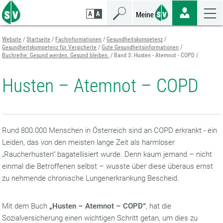
Zum
Zur
Zur
Seiteninhalt
Navigation
Mobilen
springen
springen
Navigation
springen
Website
Startseite
Fachinformationen
Gesundheitskompetenz
Gesundheitskompetenz für Versicherte
Gute Gesundheitsinformationen
Buchreihe: Gesund werden. Gesund bleiben.
Band 3: Husten - Atemnot - COPD
Husten – Atemnot – COPD
Rund 800.000 Menschen in Österreich sind an COPD erkrankt - ein
Leiden, das von den meisten lange Zeit als harmloser
„Raucherhusten“ bagatellisiert wurde. Denn kaum jemand – nicht
einmal die Betroffenen selbst – wusste über diese überaus ernst
zu nehmende chronische Lungenerkrankung Bescheid.
Mit dem Buch
„Husten – Atemnot – COPD“
, hat die
Sozialversicherung einen wichtigen Schritt getan, um dies zu