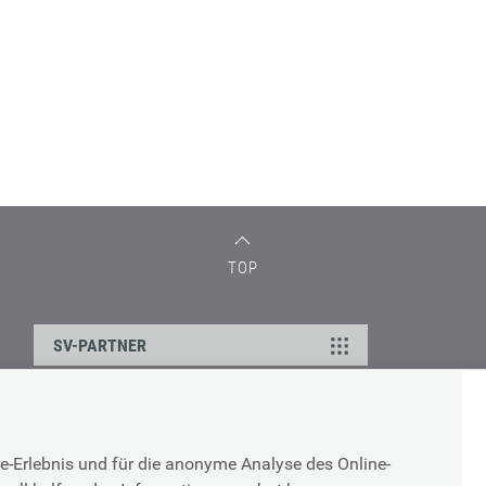
TOP
SV-PARTNER
DATENSCHUTZ
e-Erlebnis und für die anonyme Analyse des Online-
g
Cookie-Erklärung