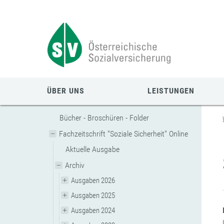
Zum
Zur
Zur
Seiteninhalt
Navigation
Mobilen
springen
springen
Navigation
springen
ÜBER UNS
LEISTUNGEN
Bücher - Broschüren - Folder
Fachzeitschrift "Soziale Sicherheit" Online
Aktuelle Ausgabe
Archiv
Ausgaben 2026
Ausgaben 2025
Ausgaben 2024