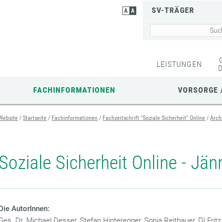
SV-TRÄGER
LEISTUNGEN
FACHINFORMATIONEN
VORSORGE 
Website
Startseite
Fachinformationen
Fachzeitschrift "Soziale Sicherheit" Online
Arch
Soziale Sicherheit Online - Jä
Die AutorInnen:
Ges. Dr. Michael Desser, Stefan Hinteregger, Sonja Reitbauer, DI Fritz 