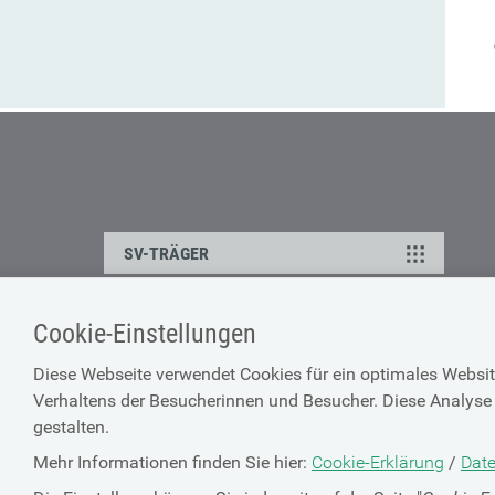
SV-TRÄGER
Cookie-Einstellungen
ÜBER UNS
HILFE
Diese Webseite verwendet Cookies für ein optimales Websit
Kontakt
Barrierefreiheitserklärun
Verhaltens der Besucherinnen und Besucher. Diese Analyse 
Offene Stellen
Browser-Info & Sicherheit
gestalten.
Presse
Hilfe zur Suche
Mehr Informationen finden Sie hier:
Cookie-Erklärung
/
Date
Technische Unterstützun