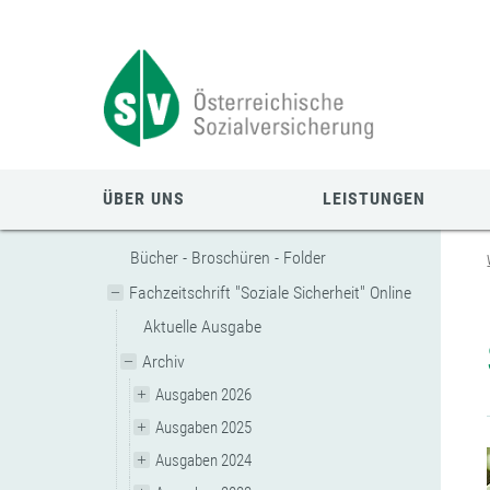
Zum
Zur
Zur
Seiteninhalt
Navigation
Mobilen
springen
springen
Navigation
springen
ÜBER UNS
LEISTUNGEN
Bücher - Broschüren - Folder
Fachzeitschrift "Soziale Sicherheit" Online
Aktuelle Ausgabe
Archiv
Ausgaben 2026
Ausgaben 2025
Ausgaben 2024