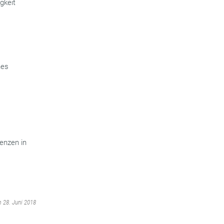
gkeit
hes
enzen in
m 28. Juni 2018