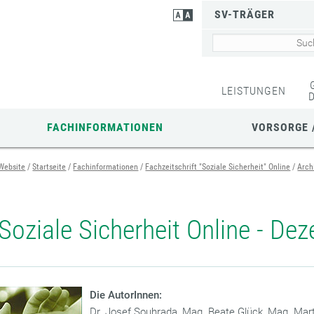
SV-TRÄGER
LEISTUNGEN
FACHINFORMATIONEN
VORSORGE 
Website
Startseite
Fachinformationen
Fachzeitschrift "Soziale Sicherheit" Online
Arch
Soziale Sicherheit Online - D
Die AutorInnen:
Dr. Josef Souhrada, Mag. Beate Glück, Mag. Mart