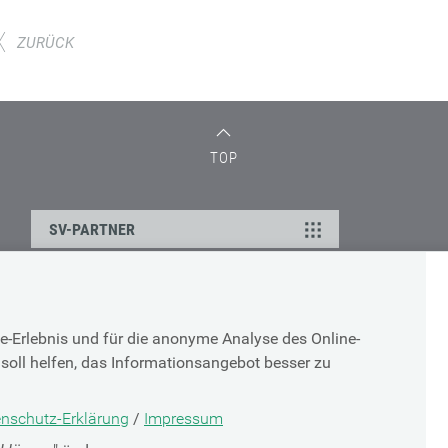
ZURÜCK
TOP
SV-PARTNER
DATENSCHUTZ
e-Erlebnis und für die anonyme Analyse des Online-
g
Cookie-Erklärung
soll helfen, das Informationsangebot besser zu
Datenschutz-Erklärung
Impressum
nschutz-Erklärung
/
Impressum
g
Nutzungsbestimmungen