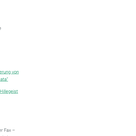
e
ierung von
ata“
Hillegeist
er Fax –