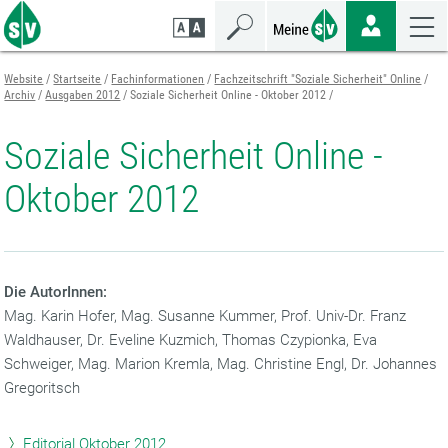
Zum
Zur
Zur
Seiteninhalt
Navigation
Mobilen
springen
springen
Navigation
springen
Website
Startseite
Fachinformationen
Fachzeitschrift "Soziale Sicherheit" Online
Archiv
Ausgaben 2012
Soziale Sicherheit Online - Oktober 2012
Soziale Sicherheit Online -
Oktober 2012
Die AutorInnen:
Mag. Karin Hofer, Mag. Susanne Kummer, Prof. Univ-Dr. Franz
Waldhauser, Dr. Eveline Kuzmich, Thomas Czypionka, Eva
Schweiger, Mag. Marion Kremla, Mag. Christine Engl, Dr. Johannes
Gregoritsch
Editorial Oktober 2012