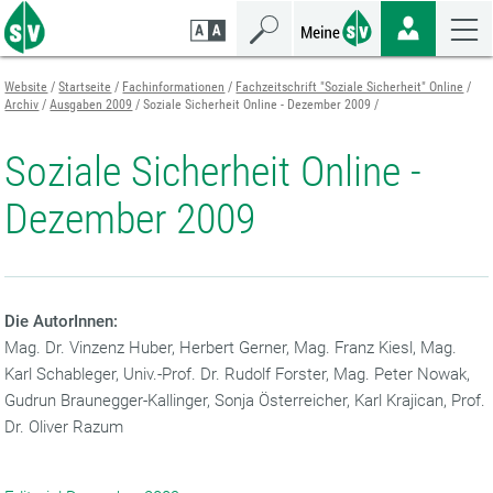
Zum
Zur
Zur
Seiteninhalt
Navigation
Mobilen
springen
springen
Navigation
springen
Website
Startseite
Fachinformationen
Fachzeitschrift "Soziale Sicherheit" Online
Archiv
Ausgaben 2009
Soziale Sicherheit Online - Dezember 2009
Soziale Sicherheit Online -
Dezember 2009
Die AutorInnen:
Mag. Dr. Vinzenz Huber, Herbert Gerner, Mag. Franz Kiesl, Mag.
Karl Schableger, Univ.-Prof. Dr. Rudolf Forster, Mag. Peter Nowak,
Gudrun Braunegger-Kallinger, Sonja Österreicher, Karl Krajican, Prof.
Dr. Oliver Razum