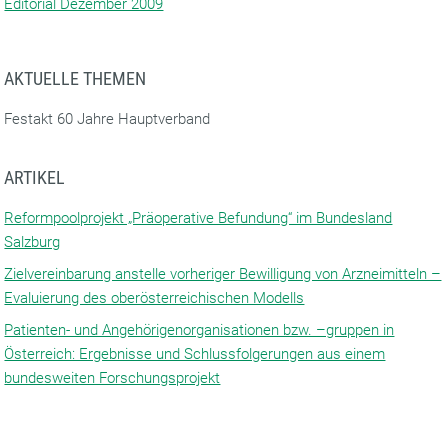
Editorial Dezember 2009
AKTUELLE THEMEN
Festakt 60 Jahre Hauptverband
ARTIKEL
Reformpoolprojekt „Präoperative Befundung“ im Bundesland
Salzburg
Zielvereinbarung anstelle vorheriger Bewilligung von Arzneimitteln –
Evaluierung des oberösterreichischen Modells
Patienten- und Angehörigenorganisationen bzw. –gruppen in
Österreich: Ergebnisse und Schlussfolgerungen aus einem
bundesweiten Forschungsprojekt