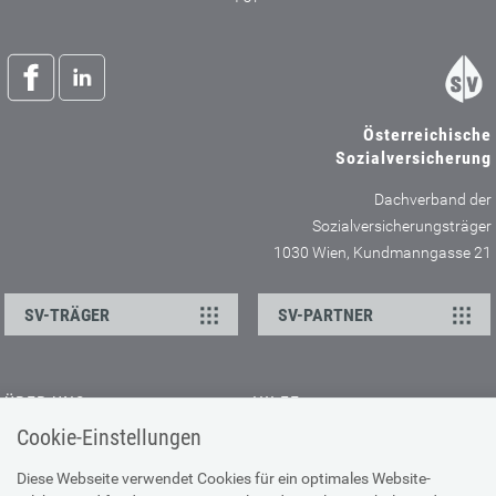
Österreichische
Sozialversicherung
Dachverband der
Sozialversicherungsträger
1030 Wien, Kundmanngasse 21
SV-TRÄGER
SV-PARTNER
ÜBER UNS
HILFE
Cookie-Einstellungen
Kontakt
Barrierefreiheitserklärung
Offene Stellen
Browser-Info & Sicherheit
Diese Webseite verwendet Cookies für ein optimales Website-