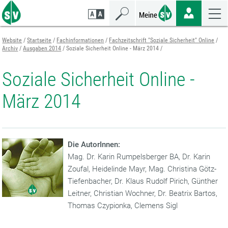
Zum
Zur
Zur
Seiteninhalt
Navigation
Mobilen
springen
springen
Navigation
springen
Website
Startseite
Fachinformationen
Fachzeitschrift "Soziale Sicherheit" Online
Archiv
Ausgaben 2014
Soziale Sicherheit Online - März 2014
Soziale Sicherheit Online -
März 2014
Die AutorInnen:
Mag. Dr. Karin Rumpelsberger BA, Dr. Karin
Zoufal, Heidelinde Mayr, Mag. Christina Götz-
Tiefenbacher, Dr. Klaus Rudolf Pirich, Günther
Leitner, Christian Wochner, Dr. Beatrix Bartos,
Thomas Czypionka, Clemens Sigl