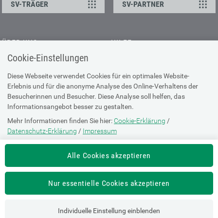
SV-TRÄGER
SV-PARTNER
ÜBER UNS
HILFE
Cookie-Einstellungen
Kontakt
Barrierefreiheitserklärung
Offene Stellen
Browser-Info & Sicherheit
Diese Webseite verwendet Cookies für ein optimales Website-
Erlebnis und für die anonyme Analyse des Online-Verhaltens der
Presse
Hilfe zur Suche
Besucherinnen und Besucher. Diese Analyse soll helfen, das
Technische Unterstützung
Informationsangebot besser zu gestalten.
Mehr Informationen finden Sie hier:
Cookie-Erklärung
/
DATENSCHUTZ
Datenschutz-Erklärung
/
Impressum
Cookie-Erklärung
Die Einstellung können Sie jederzeit auf der Seite "
Cookie-Erklärung
"
Alle Cookies akzeptieren
ändern.
Datenschutz-Erklärung
Impressum
Nur essentielle Cookies akzeptieren
Nutzungsbestimmungen
Individuelle Einstellung einblenden