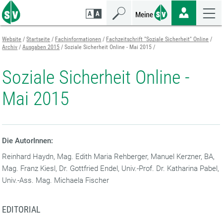
Zum
Zur
Zur
Seiteninhalt
Navigation
Mobilen
springen
springen
Navigation
springen
Website
Startseite
Fachinformationen
Fachzeitschrift "Soziale Sicherheit" Online
Archiv
Ausgaben 2015
Soziale Sicherheit Online - Mai 2015
Soziale Sicherheit Online -
Mai 2015
Die AutorInnen:
Reinhard Haydn, Mag. Edith Maria Rehberger, Manuel Kerzner, BA,
Mag. Franz Kiesl, Dr. Gottfried Endel, Univ.-Prof. Dr. Katharina Pabel,
Univ.-Ass. Mag. Michaela Fischer
EDITORIAL