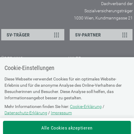
Dachverband der
Sozialversicherungsträger
1030 Wien, Kundmanngasse 21
SV-TRÄGER
SV-PARTNER
ÜBER UNS
HILFE
Cookie-Einstellungen
Kontakt
Barrierefreiheitserklärung
Offene Stellen
Browser-Info & Sicherheit
Diese Webseite verwendet Cookies für ein optimales Website-
Erlebnis und für die anonyme Analyse des Online-Verhaltens der
Presse
Hilfe zur Suche
Besucherinnen und Besucher. Diese Analyse soll helfen, das
Technische Unterstützung
Informationsangebot besser zu gestalten.
Mehr Informationen finden Sie hier:
Cookie-Erklärung
/
DATENSCHUTZ
Datenschutz-Erklärung
/
Impressum
Cookie-Erklärung
Die Einstellung können Sie jederzeit auf der Seite "
Cookie-Erklärung
"
Alle Cookies akzeptieren
ändern.
Datenschutz-Erklärung