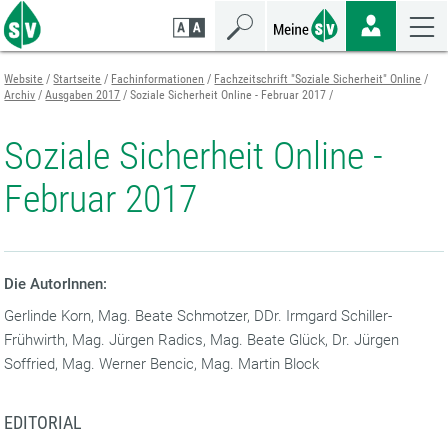
Zum
Zur
Zur
Seiteninhalt
Navigation
Mobilen
springen
springen
Navigation
springen
Website
Startseite
Fachinformationen
Fachzeitschrift "Soziale Sicherheit" Online
Archiv
Ausgaben 2017
Soziale Sicherheit Online - Februar 2017
Soziale Sicherheit Online -
Februar 2017
Die AutorInnen:
Gerlinde Korn, Mag. Beate Schmotzer, DDr. Irmgard Schiller-
Frühwirth, Mag. Jürgen Radics, Mag. Beate Glück, Dr. Jürgen
Soffried, Mag. Werner Bencic, Mag. Martin Block
EDITORIAL