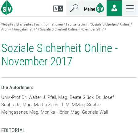
Zum
Zur
Zur
Seiteninhalt
Navigation
Mobilen
springen
springen
Navigation
springen
Website
Startseite
Fachinformationen
Fachzeitschrift "Soziale Sicherheit" Online
Archiv
Ausgaben 2017
Soziale Sicherheit Online - November 2017
Soziale Sicherheit Online -
November 2017
Die AutorInnen:
Univ.-Prof Dr. Walter J. Pfeil, Mag. Beate Glück, Dr. Josef
Souhrada, Mag. Martin Zach LL.M, MMag. Sophie
Meingassner, Mag. Monika Hörler, Mag. Gabriela Wall
EDITORIAL