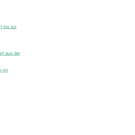
t bis zur
gen aus der
er im