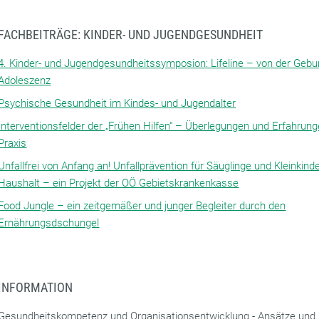
FACHBEITRÄGE: KINDER- UND JUGENDGESUNDHEIT
4. Kinder- und Jugendgesundheitssymposion: Lifeline – von der Gebur
Adoleszenz
Psychische Gesundheit im Kindes- und Jugendalter
Interventionsfelder der „Frühen Hilfen“ – Überlegungen und Erfahrun
Praxis
Unfallfrei von Anfang an! Unfallprävention für Säuglinge und Kleinkind
Haushalt – ein Projekt der OÖ Gebietskrankenkasse
Food Jungle – ein zeitgemäßer und junger Begleiter durch den
Ernährungsdschungel
INFORMATION
Gesundheitskompetenz und Organisationsentwicklung - Ansätze und