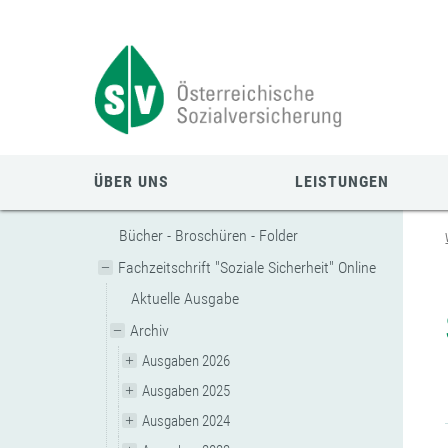
Zum
Zur
Zur
Seiteninhalt
Navigation
Mobilen
springen
springen
Navigation
springen
ÜBER UNS
LEISTUNGEN
Bücher - Broschüren - Folder
Fachzeitschrift "Soziale Sicherheit" Online
Aktuelle Ausgabe
Archiv
Ausgaben 2026
Ausgaben 2025
Ausgaben 2024