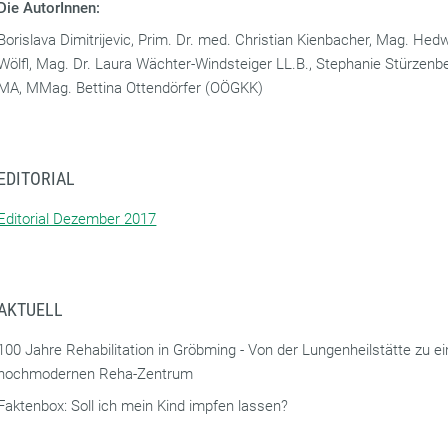
Die AutorInnen:
Borislava Dimitrijevic, Prim. Dr. med. Christian Kienbacher, Mag. Hed
Wölfl, Mag. Dr. Laura Wächter-Windsteiger LL.B., Stephanie Stürzen
MA, MMag. Bettina Ottendörfer (OÖGKK)
EDITORIAL
Editorial Dezember 2017
AKTUELL
100 Jahre Rehabilitation in Gröbming - Von der Lungenheilstätte zu e
hochmodernen Reha-Zentrum
Faktenbox: Soll ich mein Kind impfen lassen?