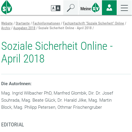
Zum
Zur
Zur
Seiteninhalt
Navigation
Mobilen
springen
springen
Navigation
springen
Website
Startseite
Fachinformationen
Fachzeitschrift "Soziale Sicherheit" Online
Archiv
Ausgaben 2018
Soziale Sicherheit Online - April 2018
Soziale Sicherheit Online -
April 2018
Die AutorInnen:
Mag. Ingrid Wilbacher PhD, Manfred Glombik, Dir. Dr. Josef
Souhrada, Mag. Beate Glück, Dr. Harald Jilke, Mag. Martin
Block, Mag. Philipp Petersen, Othmar Frischengruber
EDITORIAL