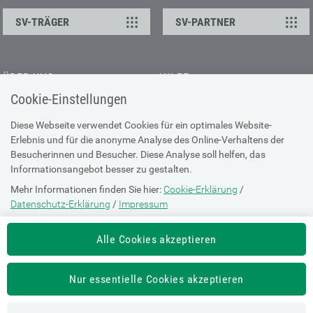
SV-TRÄGER
SV-PARTNER
ÜBER UNS
HILFE
Cookie-Einstellungen
Kontakt
Barrierefreiheitserklärung
Offene Stellen
Browser-Info & Sicherheit
Diese Webseite verwendet Cookies für ein optimales Website-
Erlebnis und für die anonyme Analyse des Online-Verhaltens der
Presse
Hilfe zur Suche
Besucherinnen und Besucher. Diese Analyse soll helfen, das
Technische Unterstützung
Informationsangebot besser zu gestalten.
Mehr Informationen finden Sie hier:
Cookie-Erklärung
/
DATENSCHUTZ
Datenschutz-Erklärung
/
Impressum
Cookie-Erklärung
Die Einstellung können Sie jederzeit auf der Seite "
Cookie-Erklärung
"
Alle Cookies akzeptieren
ändern.
Datenschutz-Erklärung
Impressum
Nur essentielle Cookies akzeptieren
Nutzungsbestimmungen