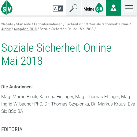
Zum
Zur
Zur
Seiteninhalt
Navigation
Mobilen
springen
springen
Navigation
springen
Website
Startseite
Fachinformationen
Fachzeitschrift "Soziale Sicherheit" Online
Archiv
Ausgaben 2018
Soziale Sicherheit Online - Mai 2018
Soziale Sicherheit Online -
Mai 2018
Die AutorInnen:
Mag. Martin Block, Karolina Firzinger, Mag. Thomas Etlinger, Mag.
Ingrid Wilbacher PhD, Dr. Thomas Czypionka, Dr. Markus Kraus, Eva
Six BSc BA
EDITORIAL