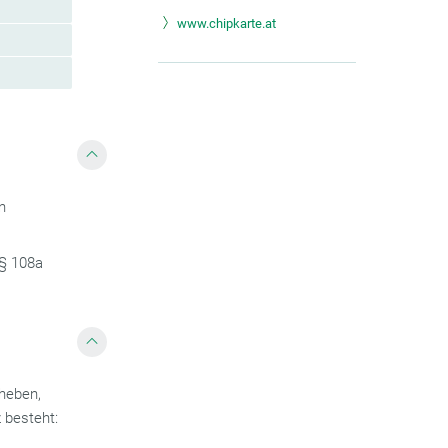
www.chipkarte.at
on
 § 108a
uheben,
 besteht: