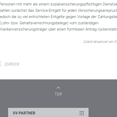
Personen mit mehr als einem sozialversicherungspflichtigen Dienstve
zahlen zunächst das Service-Entgelt für jeden Versicherungsanspruch
jedoch die zu viel entrichteten Entgelte gegen Vorlage der Zahlungsb
(Lohn- bzw. Gehaltsverrechnungsbelege) vom zuständigen
Krankenversicherungsträger über einen formlosen Antrag rückerstatt
‌
Zuletzt aktualisiert am 0
ZURÜCK
TOP
SV-PARTNER