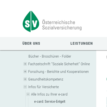
Zum
Zur
Zur
Seiteninhalt
Navigation
Mobilen
springen
springen
Navigation
springen
ÜBER UNS
LEISTUNGEN
Bücher - Broschüren - Folder
Fachzeitschrift "Soziale Sicherheit" Online
Forschung - Berichte und Kooperationen
Gesundheitskompetenz
Infos für Versicherte
Alle Infos zu Ihrer e-card
e-card: Service-Entgelt