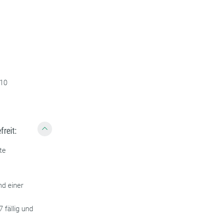
 10
reit:
te
nd einer
fällig und