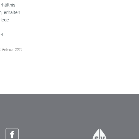
rhältnis
, erhalten
elege
et.
7. Februar 2024