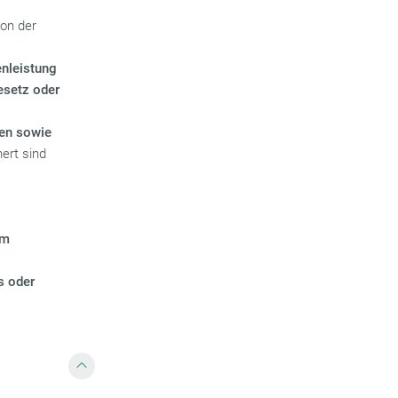
von der
nleistung
esetz oder
nen sowie
ert sind
em
s oder