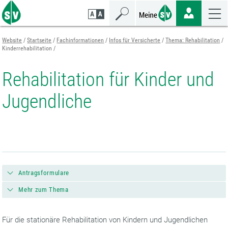
Zum
Zur
Zur
Seiteninhalt
Navigation
Mobilen
springen
springen
Navigation
springen
Website
Startseite
Fachinformationen
Infos für Versicherte
Thema: Rehabilitation
Kinderrehabilitation
Rehabilitation für Kinder und
Jugendliche
Antragsformulare
Mehr zum Thema
Für die stationäre Rehabilitation von Kindern und Jugendlichen