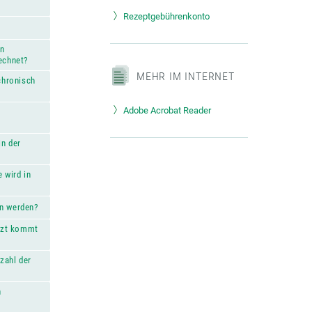
Rezeptgebührenkonto
en
echnet?
MEHR IM INTERNET
chronisch
Adobe Acrobat Reader
in der
 wird in
en werden?
Arzt kommt
zahl der
n