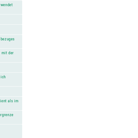
rwendet
tobezuges
 mit der
lich
ient als im
ergrenze