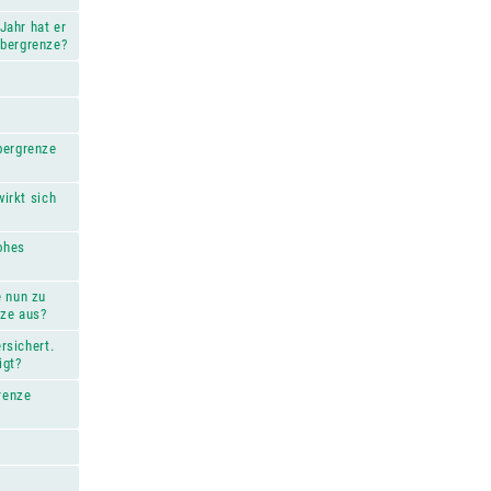
Jahr hat er
obergrenze?
bergrenze
wirkt sich
hohes
e nun zu
nze aus?
rsichert.
igt?
renze