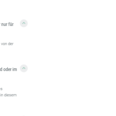
 nur für
t von der
d oder im
es
 in diesem