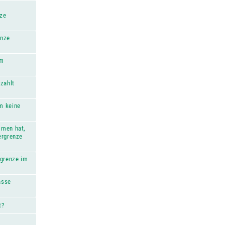
nze
enze
im
zahlt
m keine
mmen hat,
ergrenze
rgrenze im
asse
t?