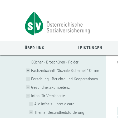
Zum
Zur
Zur
Seiteninhalt
Navigation
Mobilen
springen
springen
Navigation
springen
ÜBER UNS
LEISTUNGEN
Bücher - Broschüren - Folder
Fachzeitschrift "Soziale Sicherheit" Online
Forschung - Berichte und Kooperationen
Gesundheitskompetenz
Infos für Versicherte
Alle Infos zu Ihrer e-card
Thema: Gesundheitsförderung