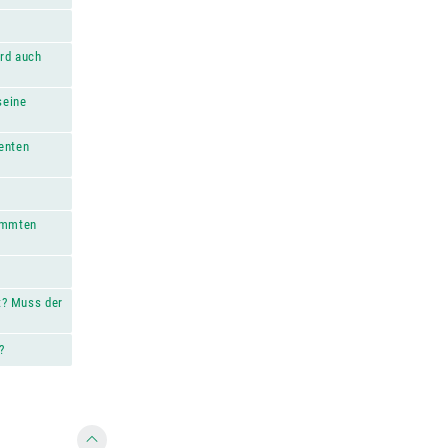
ard auch
seine
enten
timmten
t? Muss der
?